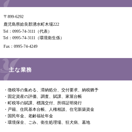
〒899-6292
鹿児島県姶良郡湧水町木場222
Tel：0995-74-3111
（代表）
Tel：0995-74-3111
（環境衛生係）
Fax：0995-74-4249
主な業務
・徴税等の集める、滞納処分、交付要求、納税猶予
・固定資産の評価、調査、賦課、家屋台帳
・町税等の賦課、標識交付、所得証明発行
・戸籍、住民基本台帳、人権相談、住宅新築資金
・国民年金、老齢福祉年金
・環境保全、ごみ、衛生処理場、狂犬病、墓地