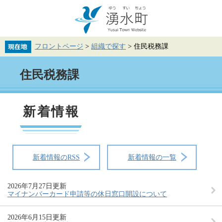
ペ
メ
ー
ニ
ジ
ュ
の
ー
先
を
フロントページ
>
組織で探す
>
住民税務課
頭
飛
で
ば
本
す。
し
住民税務課
文
て
本
文
へ
新着情報
新着情報のRSS
新着情報の一覧
2026年7月27日更新
マイナンバーカード申請等の休日窓口開設について
2026年6月15日更新