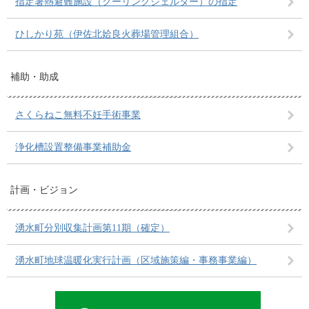
指定暑熱避難施設（クーリングシェルター）の指定
ひしかり苑（伊佐北姶良火葬場管理組合）
補助・助成
さくらねこ無料不妊手術事業
浄化槽設置整備事業補助金
計画・ビジョン
湧水町分別収集計画第11期（確定）
湧水町地球温暖化実行計画（区域施策編・事務事業編）