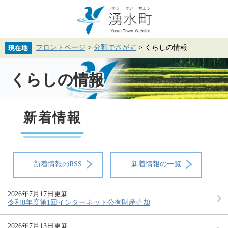
ペ
メ
ー
ニ
ジ
ュ
の
ー
先
を
フロントページ
>
分類でさがす
>
くらしの情報
頭
飛
で
ば
本
す。
し
文
くらしの情報
て
本
文
へ
新着情報
新着情報のRSS
新着情報の一覧
2026年7月17日更新
令和8年度第1回インターネット公有財産売却
2026年7月13日更新