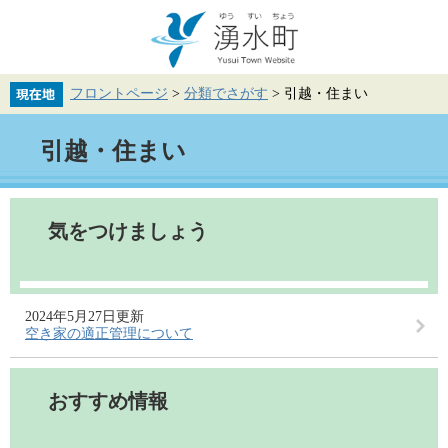
ペ
メ
ー
ニ
ジ
ュ
の
ー
先
を
フロントページ
>
分類でさがす
>
引越・住まい
頭
飛
で
ば
本
す。
し
引越・住まい
文
て
本
文
へ
気をつけましょう
2024年5月27日更新
空き家の適正管理について
おすすめ情報