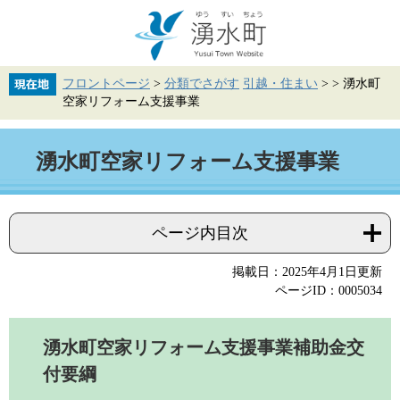
ペ
メ
ー
ニ
ジ
ュ
の
ー
先
を
フロントページ
>
分類でさがす
引越・住まい
>
>
湧水町
頭
飛
空家リフォーム支援事業
で
ば
す。
し
て
本
本
湧水町空家リフォーム支援事業
文
文
へ
ページ内目次
掲載日：2025年4月1日更新
ページID：0005034
湧水町空家リフォーム支援事業補助金交
付要綱