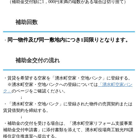
（補助金交付額に1，000円未満の端数がある場合は切り捨て）
補助回数
同一物件及び同一敷地内につき1回限りとなります。
・
補助金交付の流れ
・賃貸を希望する空家を「湧水町空家・空地バンク」に登録する。
※湧水町空家・空地バンクへの登録については
「湧水町空家バン
ク」
のページをご確認ください。
↓
・「湧水町空家・空地バンク」に登録された物件の売買契約または
賃貸借契約を締結する。
↓
・補助金の交付を受ける場合は、「湧水町空家リフォーム支援事業
補助金交付申請書」に添付書類を添えて、湧水町役場商工観光PR課
移住定住推進室へ提出する。