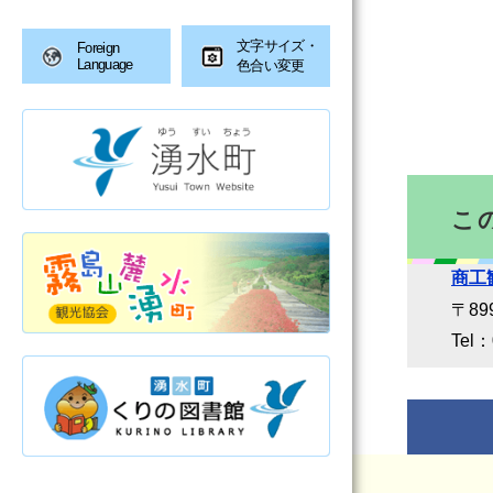
文字サイズ・
Foreign
Language
色合い変更
こ
商工
〒899
Tel：