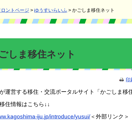
フロントページ
>
ゆうすいらいふ
>
かごしま移住ネット
ごしま移住ネット
印
が運営する移住・交流ポータルサイト「かごしま移
移住情報はこちら↓↓
ww.kagoshima-iju.jp/introduce/yusui/
＜外部リンク＞