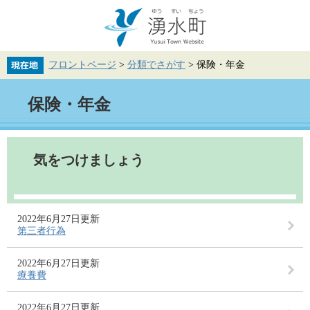
ペ
メ
ー
ニ
ジ
ュ
の
ー
先
を
フロントページ
>
分類でさがす
>
保険・年金
頭
飛
で
ば
本
す。
し
保険・年金
文
て
本
文
へ
気をつけましょう
2022年6月27日更新
第三者行為
2022年6月27日更新
療養費
2022年6月27日更新