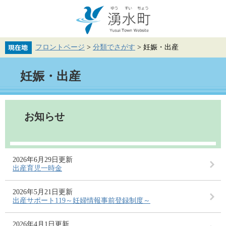
ペ
メ
ー
ニ
ジ
ュ
の
ー
先
を
フロントページ
>
分類でさがす
>
妊娠・出産
頭
飛
で
ば
本
す。
し
妊娠・出産
文
て
本
文
へ
お知らせ
2026年6月29日更新
出産育児一時金
2026年5月21日更新
出産サポート119～妊婦情報事前登録制度～
2026年4月1日更新