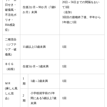
20日～56日までの間隔をおい
日せき・
生後2か月～90か月（7歳6
て3回
破傷風・
か月）未満
（追加）
不活化ポ
3回目の接種終了後、半年から
リオ・
1年後に1回
Hib感染
症）
二種混合
（ジフテ
11歳以上13歳未満
1回
リア・破
傷風）
ＢＣＧ
生後5か月～1歳未満
1回
（結核）
1
1歳～2歳未満
1回
ＭＲ
期
(麻しん風
小学校就学前の1年
しん混
2
間にある5歳以上7歳
1回
合）
期
未満