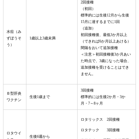
2回接種
（初回）
標準的には生後12月から生後
15月に達するまでに1回
（追加）
水痘（み
初回接種後、最低3か月以上
ずぼうそ
1歳以上3歳未満
（できれば6か月以上あける）
う）
間隔をおいて追加接種
＜注意＞初回接種後3か月あい
た時点で、3歳になった場合、
追加接種を受けることはでき
ません。
3回接種
Ｂ型肝炎
生後1歳まで
標準的には生後2か月・3か
ワクチン
月・7～8ヶ月
ロタリックス 2回接種
ロタテック 3回接種
ロタウイ
生後6週から