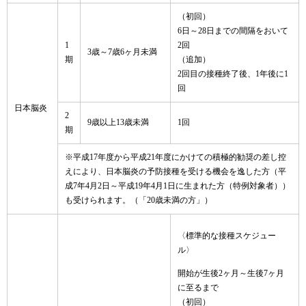
（初回）
6日～28日までの間隔をおいて
1
2回
3歳～7歳6ヶ月未満
期
（追加）
2回目の接種終了後、1年後に1
回
日本脳炎
2
9歳以上13歳未満
1回
期
※平成17年度から平成21年度にかけての積極的勧奨の差し控
えにより、日本脳炎の予防接種を受ける機会を逸した方（平
成7年4月2日～平成19年4月1日に生まれた方（特例対象者））
も受けられます。（「20歳未満の方」）
〈標準的な接種スケジュー
ル〉
開始が生後2ヶ月～生後7ヶ月
に至るまで
（初回）