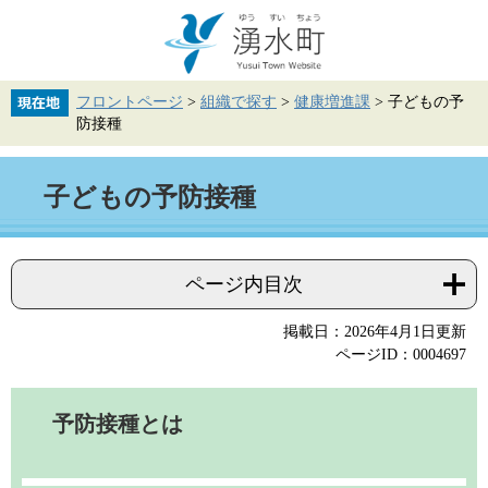
ペ
メ
ー
ニ
ジ
ュ
の
ー
先
を
フロントページ
>
組織で探す
>
健康増進課
>
子どもの予
頭
飛
防接種
で
ば
す。
し
て
本
本
子どもの予防接種
文
文
へ
ページ内目次
掲載日：2026年4月1日更新
ページID：0004697
予防接種とは