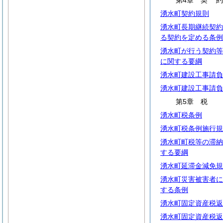
第4章
契
湧水町契約規則
湧水町長期継続契約
る契約を定める条例
湧水町が行う契約等
に関する要綱
湧水町建設工事請負
湧水町建設工事請負
第5章 税
湧水町税条例
湧水町税条例施行規
湧水町町税等の滞納
する要綱
湧水町延滞金減免規
湧水町災害被害者に
する条例
湧水町固定資産税返
湧水町固定資産税返