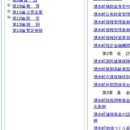
第9編
建
設
第10編
教
育
湧水町補助金等交付
第11編 公営企業
湧水町公有財産管理
第12編
防
災
湧水町債権管理条例
第13編
雑
則
湧水町債権管理条例
第14編 暫定例規
湧水町債権対策委員
湧水町指定金融機関
第2章
会
湧水町国民健康保険
湧水町後期高齢者医
湧水町介護保険特別
湧水町外郭団体等会
第3章
基
湧水町財政調整基金
る条例
湧水町減債基金の設
例
湧水町地域づくり基