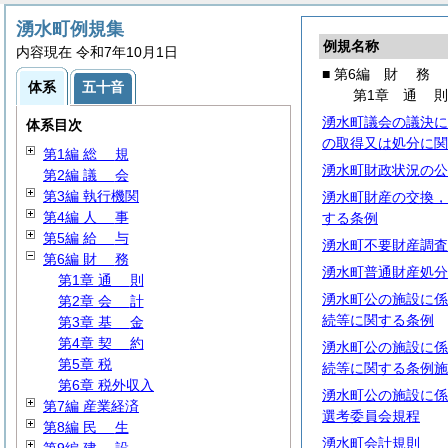
湧水町例規集
例規名称
内容現在 令和7年10月1日
■ 第6編
財
務
体系
五十音
第1章
通
湧水町議会の議決に
体系目次
の取得又は処分に関
第1編
総
規
湧水町財政状況の公
第2編
議
会
第3編 執行機関
湧水町財産の交換，
第4編
人
事
する条例
第5編
給
与
湧水町不要財産調査
第6編
財
務
湧水町普通財産処分
第1章
通
則
湧水町公の施設に係
第2章
会
計
続等に関する条例
第3章
基
金
第4章
契
約
湧水町公の施設に係
第5章 税
続等に関する条例施
第6章 税外収入
湧水町公の施設に係
第7編 産業経済
選考委員会規程
第8編
民
生
湧水町会計規則