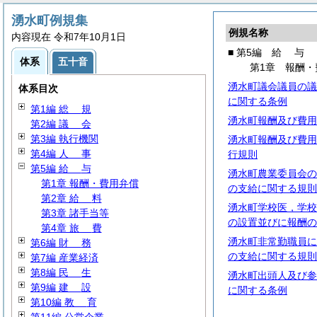
湧水町例規集
例規名称
内容現在 令和7年10月1日
■ 第5編
給
与
体系
五十音
第1章 報酬・
湧水町議会議員の議
体系目次
に関する条例
第1編
総
規
湧水町報酬及び費用
第2編
議
会
第3編 執行機関
湧水町報酬及び費用
第4編
人
事
行規則
第5編
給
与
湧水町農業委員会の
第1章 報酬・費用弁償
の支給に関する規則
第2章
給
料
湧水町学校医，学校
第3章 諸手当等
の設置並びに報酬の
第4章
旅
費
湧水町非常勤職員に
第6編
財
務
の支給に関する規則
第7編 産業経済
第8編
民
生
湧水町出頭人及び参
第9編
建
設
に関する条例
第10編
教
育