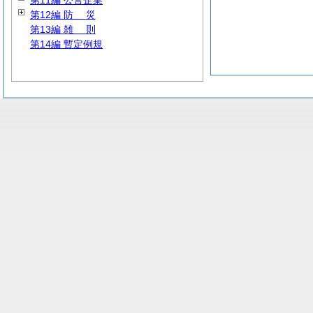
第11編 公営企業
第12編
防
災
第13編
雑
則
第14編 暫定例規