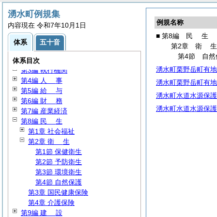
湧水町例規集
例規名称
内容現在 令和7年10月1日
■ 第8編
民
生
体系
五十音
第2章
衛
第1編
総
規
第4節 自然
第2編
議
会
体系目次
湧水町栗野岳町有地
第3編 執行機関
第4編
人
事
湧水町栗野岳町有地
第5編
給
与
湧水町水道水源保護
第6編
財
務
湧水町水道水源保護
第7編 産業経済
第8編
民
生
第1章 社会福祉
第2章
衛
生
第1節 保健衛生
第2節 予防衛生
第3節 環境衛生
第4節 自然保護
第3章 国民健康保険
第4章 介護保険
第9編
建
設