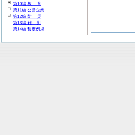
第10編
教
育
第11編 公営企業
第12編
防
災
第13編
雑
則
第14編 暫定例規