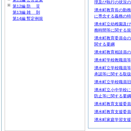
第11編 公営企業
理及び執行の状況の
第12編
防
災
湧水町教育長の勤務
第13編
雑
則
に専念する義務の特
第14編 暫定例規
湧水町立幼稚園及び
務時間等に関する規
湧水町教育委員会の
関する要綱
湧水町教育相談員の
湧水町学校教職員等
湧水町立学校職員等
承認等に関する取扱
湧水町立学校職員旧
湧水町立小中学校に
防止等に関する要綱
湧水町教育支援委員
湧水町教育支援委員
湧水町家庭学習支援