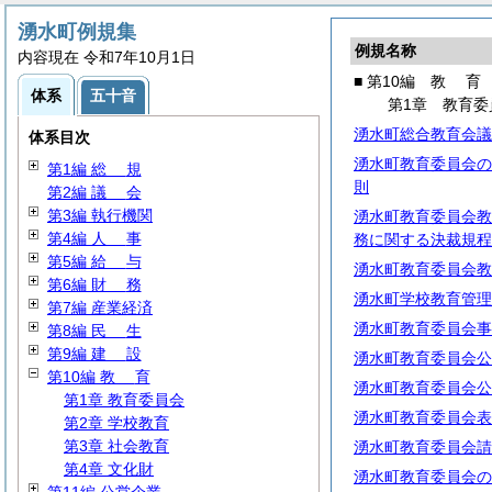
湧水町例規集
例規名称
内容現在 令和7年10月1日
■ 第10編
教
育
体系
五十音
第1章 教育委
湧水町総合教育会議
体系目次
湧水町教育委員会の
第1編
総
規
則
第2編
議
会
第3編 執行機関
湧水町教育委員会教
第4編
人
事
務に関する決裁規程
第5編
給
与
湧水町教育委員会教
第6編
財
務
湧水町学校教育管理
第7編 産業経済
湧水町教育委員会事
第8編
民
生
第9編
建
設
湧水町教育委員会公
第10編
教
育
湧水町教育委員会公
第1章 教育委員会
湧水町教育委員会表
第2章 学校教育
第3章 社会教育
湧水町教育委員会請
第4章 文化財
湧水町教育委員会の