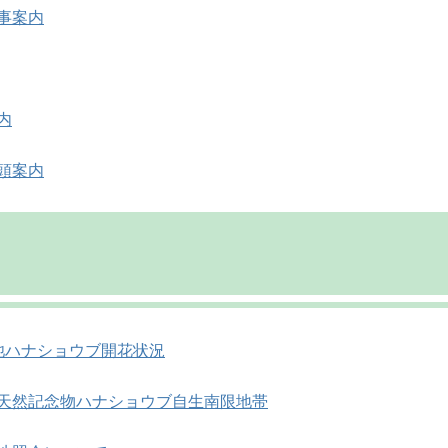
事案内
内
頭案内
池ハナショウブ開花状況
天然記念物ハナショウブ自生南限地帯