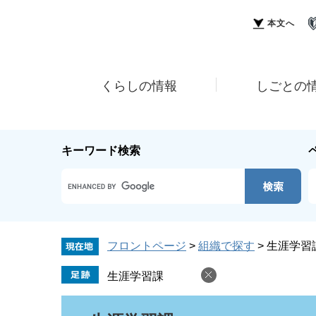
ペ
メ
ー
ニ
本文へ
ジ
ュ
の
ー
先
を
頭
飛
くらしの情報
しごとの
で
ば
す。
し
て
本
キーワード検索
文
へ
Google
カ
ス
タ
ム
フロントページ
>
組織で探す
>
生涯学習
検
索
生涯学習課
本