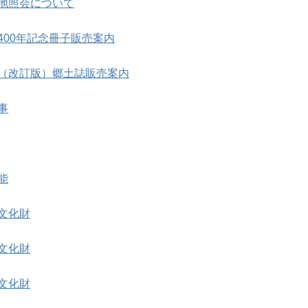
地照会について
400年記念冊子販売案内
（改訂版）郷土誌販売案内
事
能
文化財
文化財
文化財