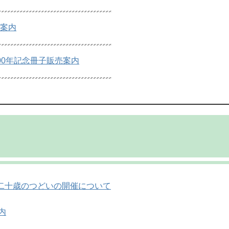
頭案内
00年記念冊子販売案内
町二十歳のつどいの開催について
内