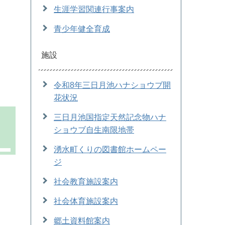
生涯学習関連行事案内
青少年健全育成
施設
令和8年三日月池ハナショウブ開
花状況
三日月池国指定天然記念物ハナ
ショウブ自生南限地帯
湧水町くりの図書館ホームペー
ジ
社会教育施設案内
社会体育施設案内
郷土資料館案内