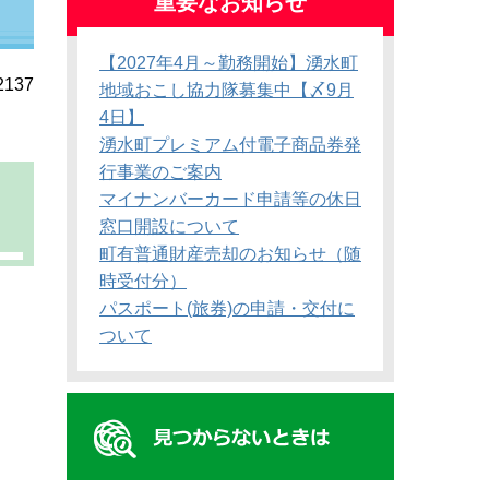
重要なお知らせ
【2027年4月～勤務開始】湧水町
137
地域おこし協力隊募集中【〆9月
4日】
湧水町プレミアム付電子商品券発
行事業のご案内
マイナンバーカード申請等の休日
窓口開設について
町有普通財産売却のお知らせ（随
時受付分）
パスポート(旅券)の申請・交付に
ついて