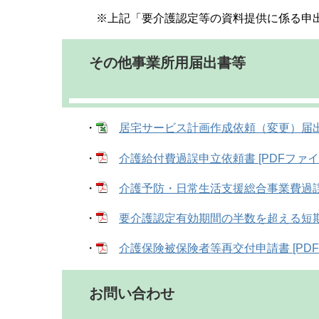
※上記「要介護認定等の資料提供に係る申出
その他事業所用届出書等
・
居宅サービス計画作成依頼（変更）届出書 [
・
介護給付費過誤申立依頼書 [PDFファイル
・
介護予防・日常生活支援総合事業費過誤調整
・
要介護認定有効期間の半数を超える短期入
・
介護保険被保険者等再交付申請書 [PDF
お問い合わせ