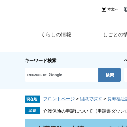
ペ
メ
ー
ニ
本文へ
ジ
ュ
の
ー
先
を
頭
飛
くらしの情報
しごとの
で
ば
す。
し
て
本
キーワード検索
文
へ
Google
カ
ス
タ
ム
フロントページ
>
組織で探す
>
長寿福祉
検
索
介護保険の申請について（申請書ダウン
本