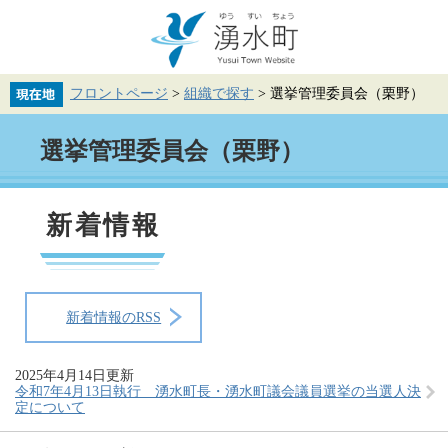
ペ
メ
ー
ニ
ジ
ュ
の
ー
先
を
フロントページ
>
組織で探す
>
選挙管理委員会（栗野）
頭
飛
で
ば
本
す。
し
選挙管理委員会（栗野）
文
て
本
文
へ
新着情報
新着情報のRSS
2025年4月14日更新
令和7年4月13日執行 湧水町長・湧水町議会議員選挙の当選人決
定について