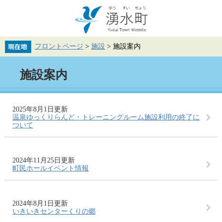
ペ
メ
ー
ニ
ジ
ュ
の
ー
先
を
フロントページ
>
施設
>
施設案内
頭
飛
で
ば
本
す。
し
施設案内
文
て
本
文
へ
2025年8月1日更新
温泉ゆっくりらんど・トレーニングルーム施設利用の終了に
ついて
2024年11月25日更新
町民ホールイベント情報
2024年8月1日更新
いきいきセンターくりの郷