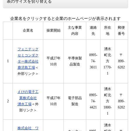
表のサイズを切り替える
企業名をクリックすると企業のホームページが表示されます
主な事業
連絡
所在
郵便
企業名
操業開始
内容
先
地
番号
湧水
フェニテック
0995-
町北
〒
セミコンダク
平成27年
半導体製
1
74-
方
899-
ター株式会社
10月
品製造
3611
1770-
6202
鹿児島工場
＜
1
外部リンク＞
湧水
えびの電子工
0995-
町北
〒
業株式会社
平成27年
電子部品
2
74-
方
899-
湧水工場
＜外
10月
製造
4421
1800-
6202
部リンク＞
1
湧水
株式会社 ワ