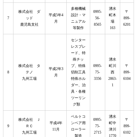
多種機械
湧水
株式会社 ダ
0995-
〒
平成5年4
設計・マ
町木
7
ッド
56-
899-
月
ニュアル
場
鹿児島支社
8565
6201
等製作
163
センター
レスブレ
ード、特
殊チッ
湧水
株式会社 タ
プ、特殊
0995-
町川
〒
平成2年3
8
テノ
切削工具
75-
西
899-
月
九州工場
特殊ホル
3356
2863-
6104
ダー、治
1
具・各種
ツーリン
グ類
ベルトコ
湧水
株式会社 Ｊ
0995-
〒
平成4年
ンベア用
町中
9
ＲＣ
75-
899-
11月
ローラー
津川
九州工場
2715
6102
製造
1770