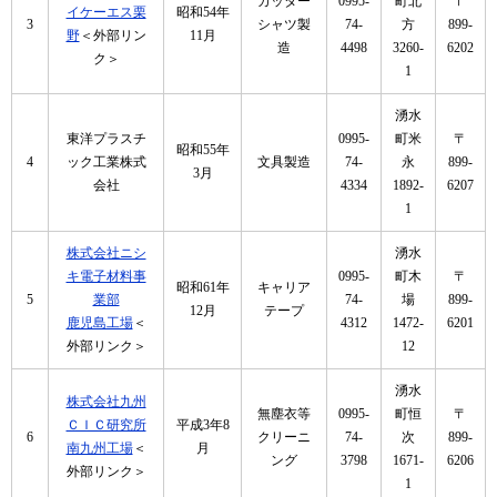
カッター
0995-
町北
〒
イケーエス栗
昭和54年
3
シャツ製
74-
方
899-
野
＜外部リン
11月
造
4498
3260-
6202
ク＞
1
湧水
東洋プラスチ
0995-
町米
〒
昭和55年
4
ック工業株式
文具製造
74-
永
899-
3月
会社
4334
1892-
6207
1
株式会社ニシ
湧水
キ電子材料事
0995-
町木
〒
昭和61年
キャリア
5
業部
74-
場
899-
12月
テープ
鹿児島工場
＜
4312
1472-
6201
外部リンク＞
12
湧水
株式会社九州
無塵衣等
0995-
町恒
〒
ＣＩＣ研究所
平成3年8
6
クリーニ
74-
次
899-
南九州工場
＜
月
ング
3798
1671-
6206
外部リンク＞
1