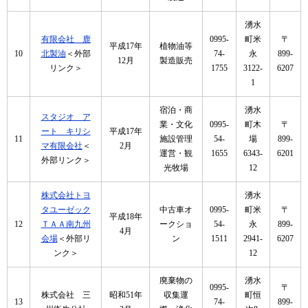
湧水
有限会社 鹿
0995-
町米
〒
平成17年
植物油等
10
北製油
＜外部
74-
永
899-
12月
製造販売
リンク＞
1755
3122-
6207
1
宿泊・商
湧水
スタジオ ア
業・文化
0995-
町木
〒
ート キリシ
平成17年
11
施設管理
54-
場
899-
マ有限会社
＜
2月
運営・観
1655
6343-
6201
外部リンク＞
光牧場
12
株式会社トヨ
湧水
タユーゼック
中古車オ
0995-
町米
〒
平成18年
12
ＴＡＡ南九州
ークショ
54-
永
899-
4月
会場
＜外部リ
ン
1511
2941-
6207
ンク＞
12
廃棄物の
湧水
0995-
〒
株式会社 三
昭和51年
収集運
町恒
13
74-
899-