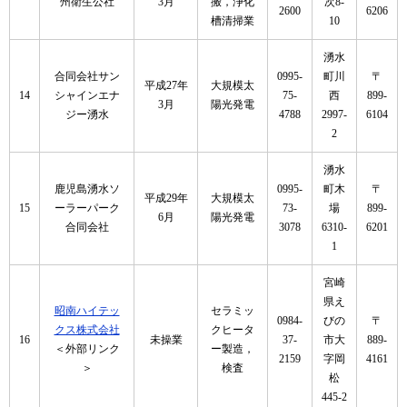
州衛生公社
3月
搬，浄化
次8-
2600
6206
槽清掃業
10
湧水
合同会社サン
0995-
町川
〒
平成27年
大規模太
14
シャインエナ
75-
西
899-
3月
陽光発電
ジー湧水
4788
2997-
6104
2
湧水
鹿児島湧水ソ
0995-
町木
〒
平成29年
大規模太
15
ーラーパーク
73-
場
899-
6月
陽光発電
合同会社
3078
6310-
6201
1
宮崎
県え
昭南ハイテッ
セラミッ
0984-
びの
〒
クス株式会社
クヒータ
16
未操業
37-
市大
889-
＜外部リンク
ー製造，
2159
字岡
4161
＞
検査
松
445-2