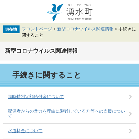
ペ
メ
ー
ニ
ジ
ュ
の
ー
先
を
フロントページ
>
新型コロナウイルス関連情報
>
手続きに
頭
飛
関すること
で
ば
す。
し
て
新型コロナウイルス関連情報
本
文
へ
本
手続きに関すること
文
臨時特別定額給付金について
配偶者からの暴力を理由に避難している方等への支援につい
て
水道料金について