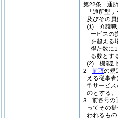
第22条
通
「通所型サ
及びその員
(1)
介護職
ービスの
を超える場
得た数に
る数とす
(2)
機能訓
2
前項
の規
える従事者
型サービス
のとする。
3
前各号の
ってその提
われるもの