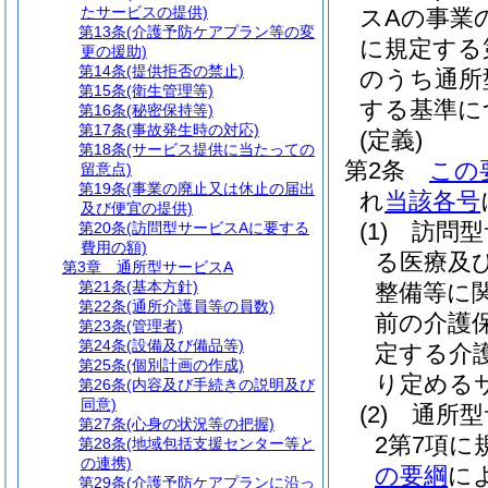
たサービスの提供)
スAの事業
第13条
(介護予防ケアプラン等の変
に規定する
更の援助)
第14条
(提供拒否の禁止)
のうち通所
第15条
(衛生管理等)
する基準に
第16条
(秘密保持等)
第17条
(事故発生時の対応)
(定義)
第18条
(サービス提供に当たっての
第2条
この
留意点)
第19条
(事業の廃止又は休止の届出
れ
当該各号
及び便宜の提供)
(1)
訪問型
第20条
(訪問型サービスAに要する
費用の額)
る医療及
第3章
通所型サービスA
第21条
(基本方針)
整備等に
第22条
(通所介護員等の員数)
前の介護
第23条
(管理者)
第24条
(設備及び備品等)
定する介
第25条
(個別計画の作成)
り定める
第26条
(内容及び手続きの説明及び
同意)
(2)
通所型
第27条
(心身の状況等の把握)
2第7項
第28条
(地域包括支援センター等と
の連携)
の要綱
に
第29条
(介護予防ケアプランに沿っ