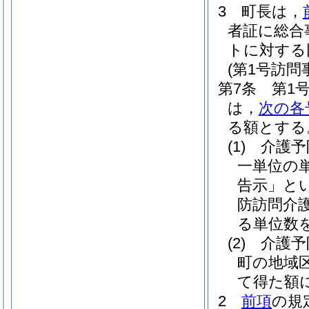
3
町長は，
者証に総合
トに対する
(第1号訪
第7条
第1
は，
次の各
る額とする
(1)
介護予
一単位の
告示」とい
防訪問介
る単位数
(2)
介護予
町の地域
て得た額
2
前項
の規