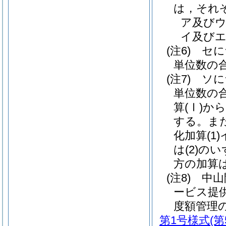
は，それ
ア及びウ
イ及びエ
(注6) 
単位数の
(注7) 
単位数の
算(Ⅰ)か
する。ま
化加算(1
は(2)
方の加算
(注8) 
ービス提
度額管理
第1号様式
(