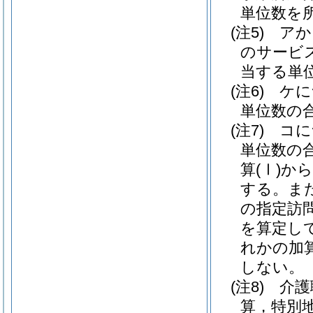
単位数を
(注5) 
のサービス
当する単
(注6) 
単位数の
(注7) 
単位数の
算(Ⅰ)か
する。ま
の指定訪問
を算定して
れかの加
しない。
(注8) 
算，特別