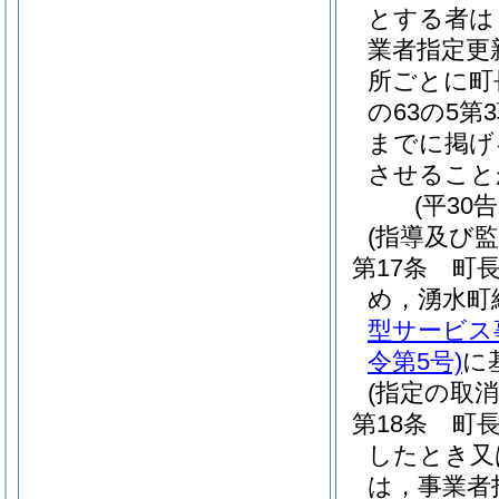
とする者は
業者指定更
所ごとに町
の63の5
までに掲げ
させること
(平30
(指導及び監
第17条
町
め，湧水町
型サービス
令第5号)
に
(指定の取消
第18条
町長
したとき又
は，事業者