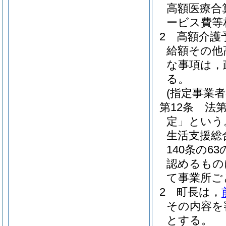
高額医療合
ービス費等
2
高額介護
給額その他
な事項は，
る。
(指定事業者
第12条
法第
定」という
生活支援総
140条の
認めるもの
て事業所ご
2
町長は，
その内容を
とする。