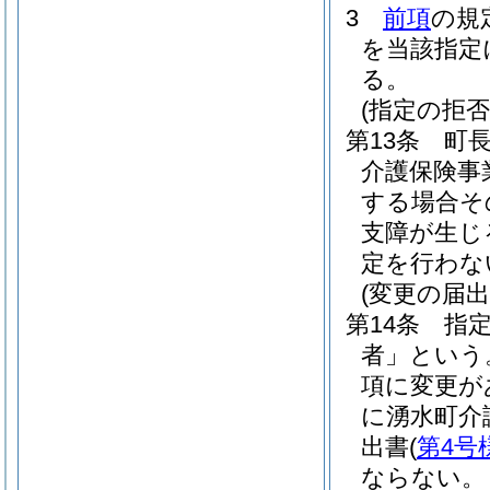
3
前項
の規
を当該指定
る。
(指定の拒否
第13条
町
介護保険事
する場合そ
支障が生じ
定を行わな
(変更の届出
第14条
指
者」という
項に変更が
に湧水町介
出書
(
第4号
ならない。