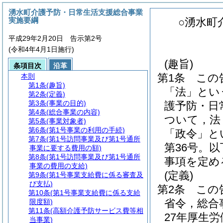
湧水町介護予防・日常生活支援総合事業
実施要綱
○湧水町
平成29年2月20日 告示第2号
(令和4年4月1日施行)
(趣旨)
条項目次
沿革
第1条
この
本則
第1条
(趣旨)
「法」とい
第2条
(定義)
第3条
(事業の目的)
護予防・日
第4条
(総合事業の内容)
ついて，法
第5条
(事業対象者)
第6条
(第1号事業の利用の手続)
「政令」と
第7条
(第1号訪問事業及び第1号通所
第36号。
事業に要する費用の額)
第8条
(第1号訪問事業及び第1号通所
事項を定め
事業の費用の支給)
(定義)
第9条
(第1号事業支給費に係る審査及
び支払)
第2条
この
第10条
(第1号事業支給費に係る支給
省令，総合
限度額)
第11条
(高額介護予防サービス費等相
27年厚生労
当事業)