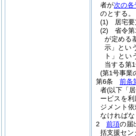
者が
次の各
のとする。
(1)
居宅要
(2)
省令第
が定める
示」という
ト」という
当する第
(第1号事業
第6条
前条
者
(以下「
ービスを利
ジメント依
なければな
2
前項
の届
括支援セン