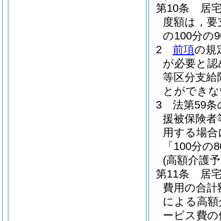
第10条
居
度額は，要
の100分
2
前項
の規
が必要と認
等区分支給
とができな
3
法第59
援被保険者
用する場合
「100分の
(高額介護
第11条
居
費用の合計
による高額
ービス費の