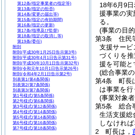
第12条
(指定事業者の指定等)
18年6月9
第13条
(指定の拒否)
援事業の実
第14条
(変更の届出等)
第15条
(指定の有効期間)
る。
第16条
(指定の更新)
(事業の目的
第17条
(指導及び監督)
第18条
(指定の取消し等)
第3条
住民
第19条
(委任)
支援サービ
附則
附則
(平成30年1月25日告示第3号)
づくりを推
附則
(平成30年4月1日告示第31号)
援を可能と
附則
(平成30年10月1日告示第32号)
附則
(令和元年10月1日告示第26号)
(総合事業の
附則
(令和4年2月1日告示第2号)
別表第1
(第4条関係)
第4条
町長
別表第2
(第7条関係)
は事業を行
別表第3
(第7条関係)
第1号様式
(第5条関係)
(事業対象者
第2号様式
(第6条関係)
第5条
総合
第3号様式
(第12条関係)
第4号様式
(第14条関係)
生活支援総
第5号様式
(第14条関係)
しなければ
第6号様式
(第16条関係)
第7号様式
(第18条関係)
2
町長は，