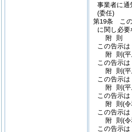
事業者に通
(委任)
第19条
こ
に関し必要
附
則
この告示は
附
則
(
この告示は
附
則
(
この告示は
附
則
(
この告示は
附
則
(
この告示は
附
則
(
この告示は