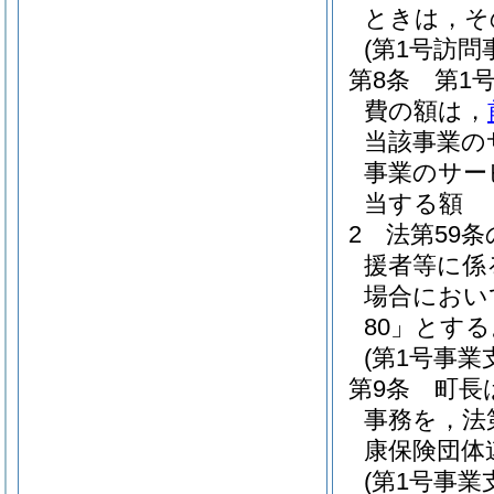
ときは，そ
(第1号訪
第8条
第1
費の額は，
当該事業の
事業のサー
当する額
2
法第59
援者等に係
場合におい
80」とする
(第1号事
第9条
町長
事務を，法
康保険団体
(第1号事