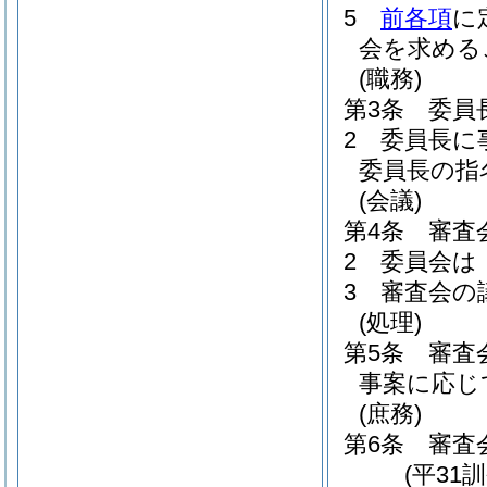
5
前各項
に
会を求める
(職務)
第3条
委員
2
委員長に
委員長の指
(会議)
第4条
審査
2
委員会は
3
審査会の
(処理)
第5条
審査
事案に応じ
(庶務)
第6条
審査
(平31