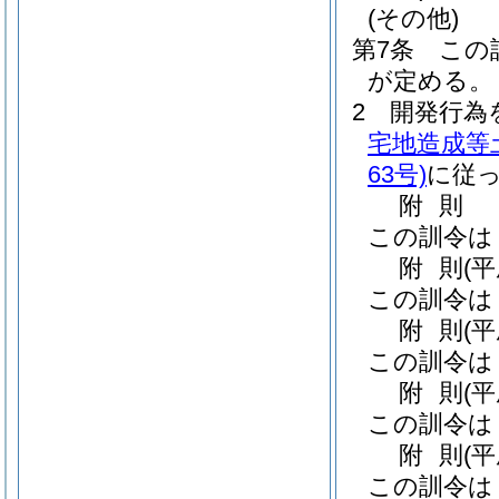
(その他)
第7条
この
が定める。
2
開発行為
宅地造成等
63号)
に従
附
則
この訓令は
附
則
(
この訓令は
附
則
(
この訓令は
附
則
(
この訓令は
附
則
(
この訓令は