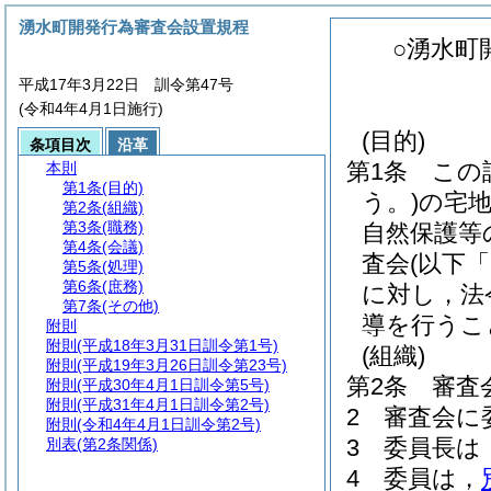
湧水町開発行為審査会設置規程
○湧水町
平成17年3月22日 訓令第47号
(令和4年4月1日施行)
(目的)
条項目次
沿革
第1条
この
本則
第1条
(目的)
う。)
の宅
第2条
(組織)
第3条
(職務)
自然保護等
第4条
(会議)
査会
(以下
第5条
(処理)
第6条
(庶務)
に対し，法
第7条
(その他)
導を行うこ
附則
附則
(平成18年3月31日訓令第1号)
(組織)
附則
(平成19年3月26日訓令第23号)
第2条
審査
附則
(平成30年4月1日訓令第5号)
附則
(平成31年4月1日訓令第2号)
2
審査会に
附則
(令和4年4月1日訓令第2号)
3
委員長は
別表
(第2条関係)
4
委員は，