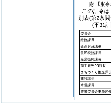
附
則
(
この訓令は
別表
(第2条関
(平31
委員会
総務課長
企画財政課長
住民税務課長
産業振興課長
商工観光PR課長
まちづくり推進課
建設課長
水道課長
農業委員会事務局