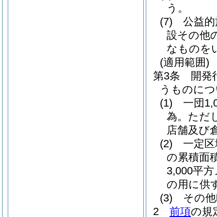
う。
(7)
公益的
設その他
なものを
(適用範囲)
第3条
開発
うものにつ
(1)
一団1
為。
ただ
店舗及び
(2)
一定区
の累積面積
3,000
の用に供
(3)
その他
2
前項
の規