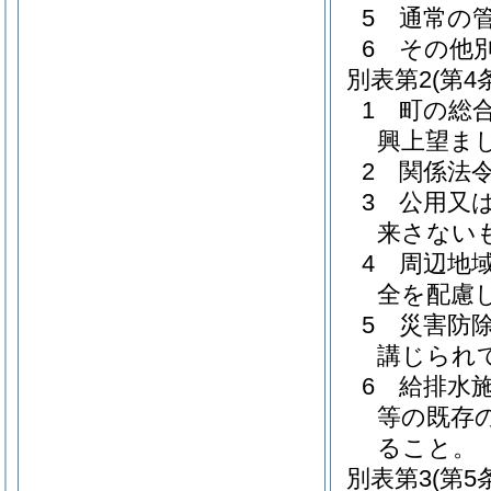
5 通常の
6 その他
別表第2
(第4
1 町の総
興上望ま
2 関係法
3 公用又
来さない
4 周辺地
全を配慮
5 災害防
講じられ
6 給排水
等の既存
ること。
別表第3
(第5