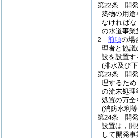
第22条
開
築物の用途
なければな
の水道事業
2
前項
の場
理者と協議
設を設置す
(排水及び下
第23条
開
理するため
の流末処理
処置の万全
(消防水利等
第24条
開
設置は，開
して開発事