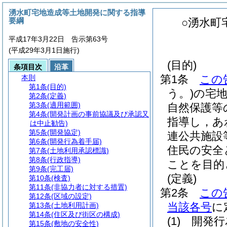
湧水町宅地造成等土地開発に関する指導
要綱
○湧水町
平成17年3月22日 告示第63号
(平成29年3月1日施行)
(目的)
条項目次
沿革
第1条
この
本則
第1条
(目的)
う。)
の宅
第2条
(定義)
第3条
(適用範囲)
自然保護等
第4条
(開発計画の事前協議及び承認又
指導し，あ
は中止勧告)
第5条
(開発協定)
連公共施設
第6条
(開発行為着手届)
住民の安全
第7条
(土地利用承認標識)
第8条
(行政指導)
ことを目的
第9条
(完工届)
(定義)
第10条
(検査)
第11条
(非協力者に対する措置)
第2条
この
第12条
(区域の設定)
当該各号
に
第13条
(土地利用計画)
第14条
(住区及び街区の構成)
(1)
開発行
第15条
(敷地の安全性)