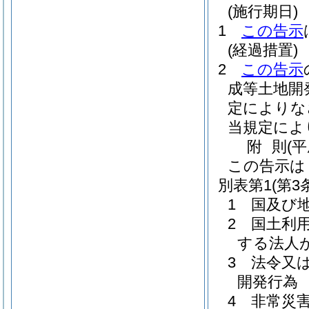
(施行期日)
1
この告示
(経過措置)
2
この告示
成等土地開
定によりな
当規定によ
附
則
(
この告示は
別表第1
(第3
1 国及び
2 国土利用
する法人
3 法令又
開発行為
4 非常災