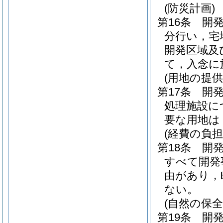
(防災計画)
第16条
開
分行い，宅
開発区域及
て，入念に
(用地の提供
第17条
開
処理施設に
要な用地は
(経費の負担
第18条
開
すべて開発
由があり，
ない。
(自然の保全
第19条
開