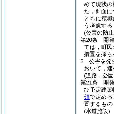
めて現状の
た，斜面に
ともに積極
う考慮する
(公害の防止
第20条
開
ては，町民
措置を採ら
2
公害を発
おいて，速
(道路，公園
第21条
開
び予定建築
領
で定める
置するもの
(水道施設)