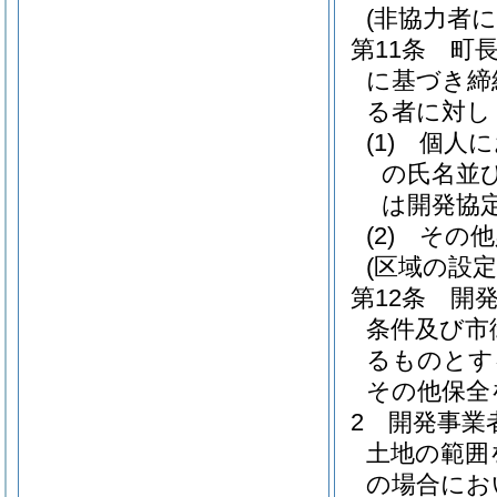
(非協力者
第11条
町
に基づき締
る者に対し
(1)
個人に
の氏名並
は開発協
(2)
その他
(区域の設定
第12条
開
条件及び市
るものとす
その他保全
2
開発事業
土地の範囲
の場合にお