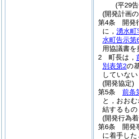
(平29
(開発計画
第4条
開発
に，
湧水町
水町告示第
用協議書を
2
町長は，
別表第2
の
していない
(開発協定)
第5条
前条
と，おおむ
結するもの
(開発行為着
第6条
開発
に着手した