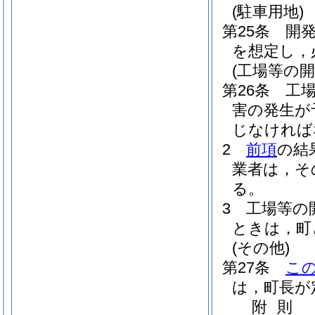
(駐車用地)
第25条
開
を想定し，
(工場等の開
第26条
工
害の発生が
じなければ
2
前項
の結
業者は，そ
る。
3
工場等の
ときは，町
(その他)
第27条
こ
は，町長が
附
則