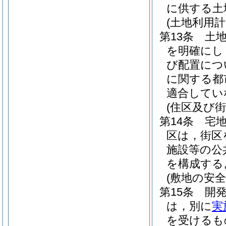
に供する土
(土地利用計
第13条
土
を明確にし
び配置につ
に関する都
適合してい
(住区及び街
第14条
宅
区は，街区
施設等の公
を構成する
(敷地の安全
第15条
開
は，別に
実
を受けるも