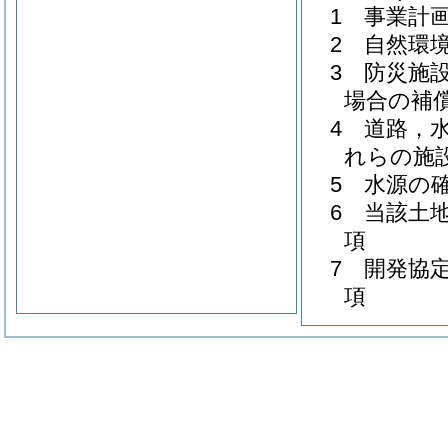
1 事業計
2 自然環
3 防災施
場合の補
4 道路，
れらの施
5 水源の
6 当該土
項
7 開発協
項