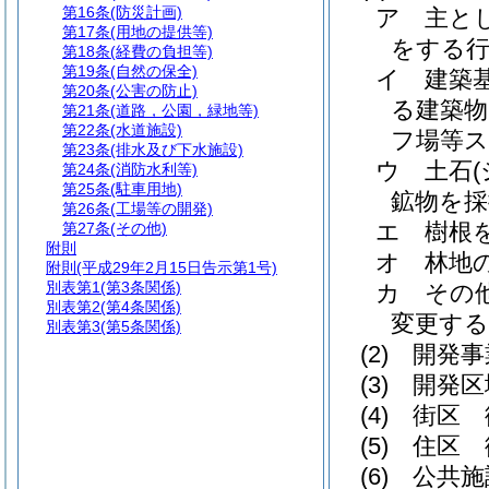
第16条
(防災計画)
ア
主と
第17条
(用地の提供等)
をする
第18条
(経費の負担等)
第19条
(自然の保全)
イ
建築
第20条
(公害の防止)
る建築物
第21条
(道路，公園，緑地等)
第22条
(水道施設)
フ場等ス
第23条
(排水及び下水施設)
ウ
土石
第24条
(消防水利等)
第25条
(駐車用地)
鉱物を採
第26条
(工場等の開発)
エ
樹根
第27条
(その他)
附則
オ
林地
附則
(平成29年2月15日告示第1号)
別表第1
(第3条関係)
カ
その
別表第2
(第4条関係)
変更する
別表第3
(第5条関係)
(2)
開発
(3)
開発区
(4)
街区 
(5)
住区 
(6)
公共施