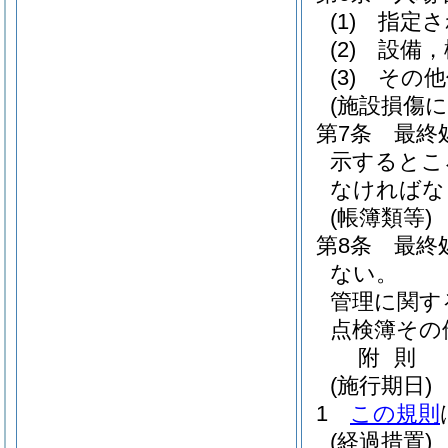
(1)
指定さ
(2)
設備，
(3)
その他
(施設損傷
第7条
最終
示するとこ
なければな
(帳簿類等)
第8条
最終
ない。
管理に関す
点検簿その
附
則
(施行期日)
1
この規則
(経過措置)