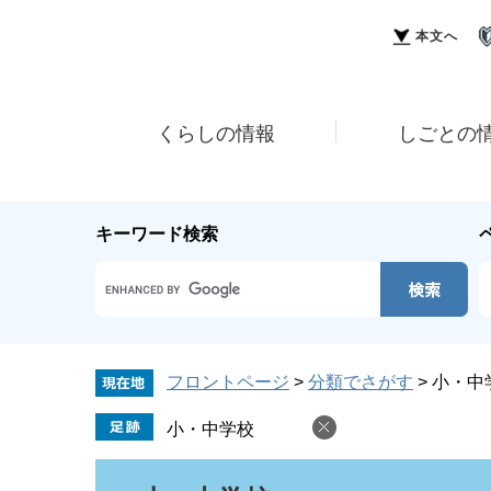
ペ
メ
ー
ニ
本文へ
ジ
ュ
の
ー
先
を
頭
飛
くらしの情報
しごとの
で
ば
す。
し
て
本
キーワード検索
文
へ
Google
カ
ス
タ
ム
フロントページ
>
分類でさがす
>
小・中
検
索
小・中学校
本