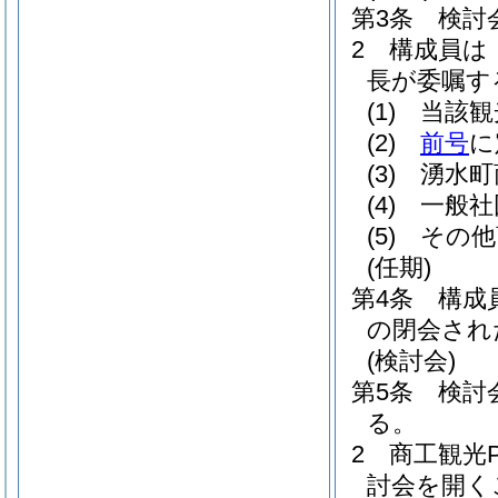
第3条
検討
2
構成員は
長が委嘱す
(1)
当該観
(2)
前号
に
(3)
湧水町
(4)
一般社
(5)
その他
(任期)
第4条
構成
の閉会され
(検討会)
第5条
検討
る。
2
商工観光
討会を開く