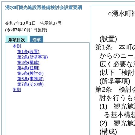
湧水町観光施設再整備検討会設置要綱
○湧水町
令和7年10月1日 告示第37号
(令和7年10月1日施行)
(設置)
条項目次
沿革
第1条
本町
本則
第1条
(設置)
からのニー
第2条
(所掌事項)
第3条
(構成)
広く必要な
第4条
(任期)
(以下「検
第5条
(検討会)
第6条
(事務局)
(所掌事項)
第7条
(その他)
第2条
検討
附則
討を行うも
(1)
観光施
る基本構
(2)
観光施
(構成)