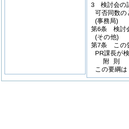
3
検討会の
可否同数の
(事務局)
第6条
検討
(その他)
第7条
この
PR課長が
附
則
この要綱は