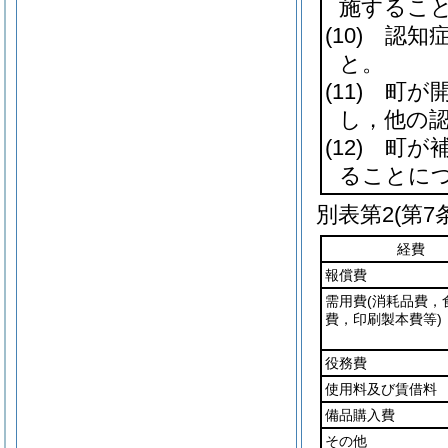
施するこ
(10)
認知症
と。
(11)
町が開
し，他の
(12)
町が補
ることに
別表第2
(第7
経費
報償費
需用費
(消耗品費，
費，印刷製本費等)
役務費
使用料及び賃借料
備品購入費
その他