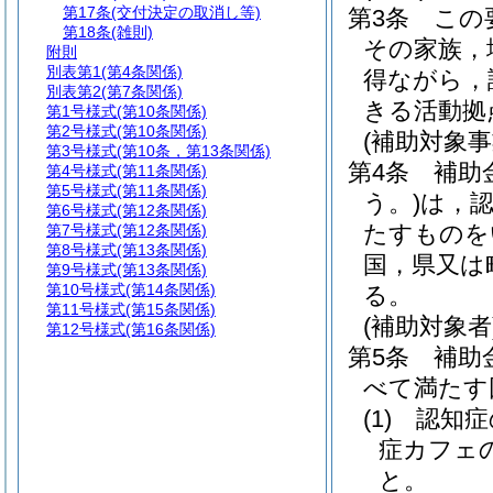
第17条
(交付決定の取消し等)
第3条
この
第18条
(雑則)
その家族，
附則
別表第1
(第4条関係)
得ながら，
別表第2
(第7条関係)
きる活動拠
第1号様式
(第10条関係)
第2号様式
(第10条関係)
(補助対象事
第3号様式
(第10条，第13条関係)
第4条
補助
第4号様式
(第11条関係)
第5号様式
(第11条関係)
う。)
は，
第6号様式
(第12条関係)
たすものを
第7号様式
(第12条関係)
第8号様式
(第13条関係)
国，県又は
第9号様式
(第13条関係)
第10号様式
(第14条関係)
る。
第11号様式
(第15条関係)
(補助対象者
第12号様式
(第16条関係)
第5条
補助
べて満たす
(1)
認知症
症カフェ
と。