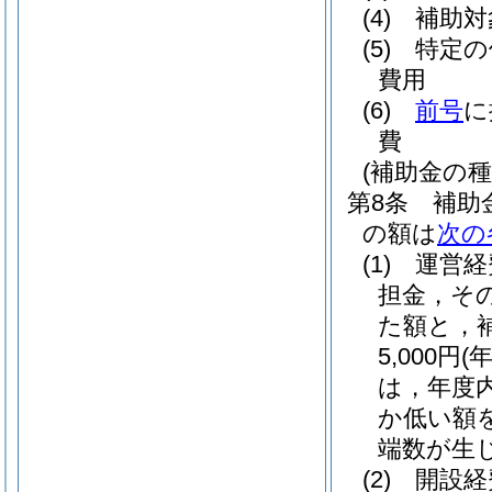
(4)
補助対
(5)
特定の
費用
(6)
前号
に
費
(補助金の種
第8条
補助
の額は
次の
(1)
運営経
担金，そ
た額と，
5,000円
(
は，年度
か低い額を
端数が生
(2)
開設経