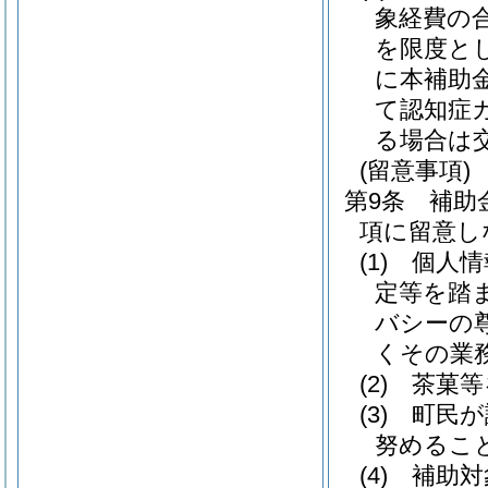
象経費の合
を限度と
に本補助
て認知症
る場合は
(留意事項)
第9条
補助
項に留意し
(1)
個人情
定等を踏
バシーの
くその業
(2)
茶菓等
(3)
町民が
努めるこ
(4)
補助対