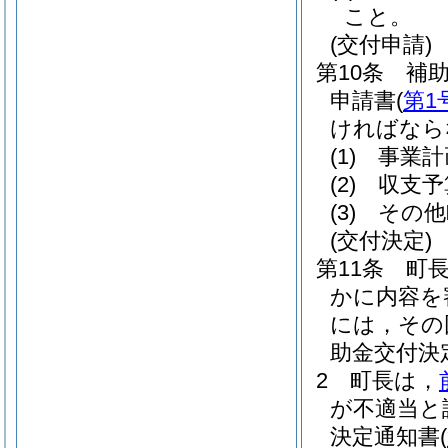
こと。
(交付申請)
第10条
補
申請書
(
第1
ければなら
(1)
事業計
(2)
収支予
(3)
その他
(交付決定)
第11条
町
かに内容を
には，その
助金交付決
2
町長は，
が不適当と
決定通知書
(