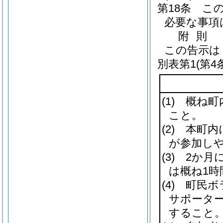
第18条
こ
必要な事項
附
則
この告示は
別表第1
(第4
(1)
概ね町内
こと。
(2)
本町内に
が参加し
(3)
2か月に
は概ね1時
(4)
町民ボ
サポーター
すること