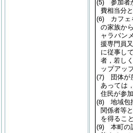
(5)
参加者か
費相当分
(6)
カフェを
の家族か
ャラバン
援専門員
に従事し
者，若し
ップアップ
(7)
団体が所
あっては
住民が参
(8)
地域包括
関係者等
を得るこ
(9)
本町の認