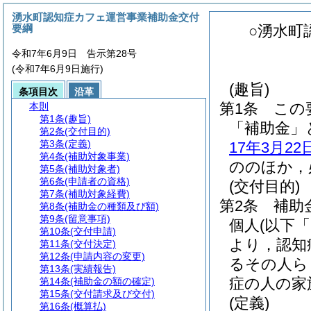
湧水町認知症カフェ運営事業補助金交付
要綱
○湧水町
令和7年6月9日 告示第28号
(令和7年6月9日施行)
(趣旨)
条項目次
沿革
第1条
この
本則
第1条
(趣旨)
「補助金」
第2条
(交付目的)
第3条
(定義)
17年3月2
第4条
(補助対象事業)
ののほか，
第5条
(補助対象者)
第6条
(申請者の資格)
(交付目的)
第7条
(補助対象経費)
第2条
補助
第8条
(補助金の種類及び額)
第9条
(留意事項)
個人
(以下
第10条
(交付申請)
より，認知
第11条
(交付決定)
第12条
(申請内容の変更)
るその人ら
第13条
(実績報告)
症の人の家
第14条
(補助金の額の確定)
第15条
(交付請求及び交付)
(定義)
第16条
(概算払)