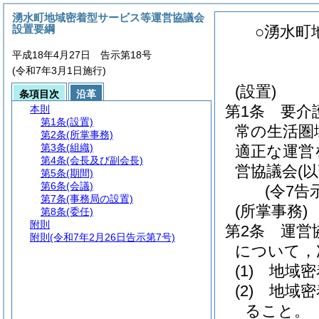
湧水町地域密着型サービス等運営協議会
設置要綱
○湧水町
平成18年4月27日 告示第18号
(令和7年3月1日施行)
(設置)
条項目次
沿革
第1条
要介
本則
第1条
(設置)
常の生活圏
第2条
(所掌事務)
第3条
(組織)
適正な運営
第4条
(会長及び副会長)
営協議会
(
第5条
(期間)
第6条
(会議)
(令7告
第7条
(事務局の設置)
(所掌事務)
第8条
(委任)
附則
第2条
運営
附則
(令和7年2月26日告示第7号)
について，
(1)
地域密
(2)
地域密
ること。