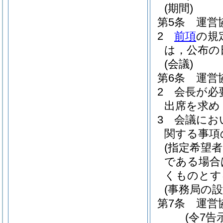
(期間)
第5条
運営
2
前項
の規
は，公布の
(会議)
第6条
運営
2
会長が必
出席を求め
3
会議にお
関する事項
(指定希望者
である場合
くものとす
(事務局の設
第7条
運営
(令7告