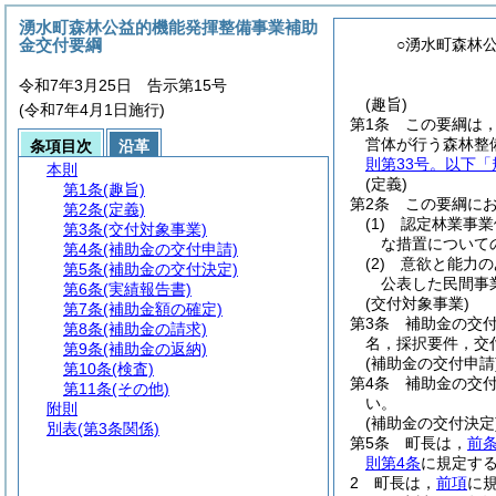
湧水町森林公益的機能発揮整備事業補助
金交付要綱
○湧水町森林
令和7年3月25日 告示第15号
(趣旨)
(令和7年4月1日施行)
第1条
この要綱は
営体が行う森林整
条項目次
沿革
則第33号。以下「
本則
(定義)
第1条
(趣旨)
第2条
この要綱に
第2条
(定義)
(1)
認定林業事業
第3条
(交付対象事業)
な措置について
第4条
(補助金の交付申請)
(2)
意欲と能力の
第5条
(補助金の交付決定)
公表した民間事
第6条
(実績報告書)
(交付対象事業)
第7条
(補助金額の確定)
第3条
補助金の交
第8条
(補助金の請求)
名，採択要件，交
第9条
(補助金の返納)
(補助金の交付申請
第10条
(検査)
第4条
補助金の交
第11条
(その他)
い。
附則
(補助金の交付決定
別表
(第3条関係)
第5条
町長は，
前
則第4条
に規定す
2
町長は，
前項
に