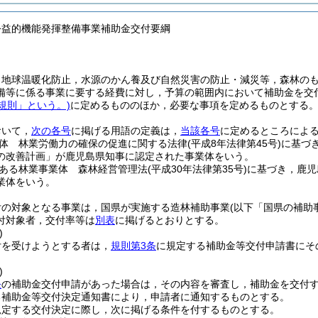
公益的機能発揮整備事業補助金交付要綱
，地球温暖化防止，水源のかん養及び自然災害の防止・減災等，森林の
備等に係る事業に要する経費に対し，予算の範囲内において補助金を交
規則」という。)
に定めるもののほか，必要な事項を定めるものとする
おいて，
次の各号
に掲げる用語の定義は，
当該各号
に定めるところによ
体 林業労働力の確保の促進に関する法律
(平成8年法律第45号)
に基づ
の改善計画」が鹿児島県知事に認定された事業体をいう。
ある林業事業体 森林経営管理法
(平成30年法律第35号)
に基づき，鹿児
業体をいう。
付の対象となる事業は，国県が実施する造林補助事業
(以下「国県の補助
付対象者，交付率等は
別表
に掲げるとおりとする。
)
付を受けようとする者は，
規則第3条
に規定する補助金等交付申請書にそ
)
条
の補助金交付申請があった場合は，その内容を審査し，補助金を交付
る補助金等交付決定通知書により，申請者に通知するものとする。
規定する交付決定に際し，次に掲げる条件を付するものとする。