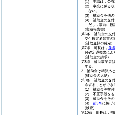
(1)
申請は，公有
(2)
事業に係る収
ない。
(3)
補助金を他の
(4)
補助金の交付
だし，事前に協
(実績報告書)
第6条
補助金の交
交付確定通知書の
(補助金額の確定)
第7条
町長は，
前
付確定通知書によ
(補助金の請求)
第8条
補助事業者
する。
2
補助金は精算払
(補助金の返納)
第9条
補助金の交
命ずることができ
(1)
補助金等交付
(2)
不正手段をも
(3)
補助金をその
(4)
前3号
に掲げ
(検査)
第10条
町長は，補