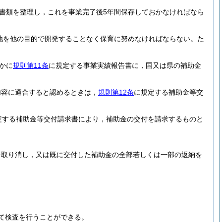
書類を整理し，これを事業完了後5年間保存しておかなければなら
地を他の目的で開発することなく保育に努めなければならない。
た
かに
規則第11条
に規定する事業実績報告書に，国又は県の補助金
。
内容に適合すると認めるときは，
規則第12条
に規定する補助金等交
定する補助金等交付請求書により，補助金の交付を請求するものと
を取り消し，又は既に交付した補助金の全部若しくは一部の返納を
て検査を行うことができる。