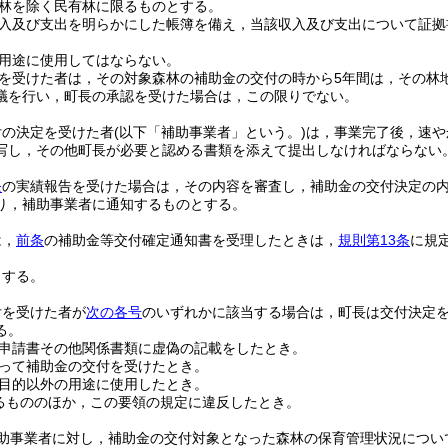
林を除く民有林に限るものとする。
入及び支出を明らかにした帳簿を備え，当該収入及び支出について証拠
用途に使用してはならない。
を受けた者は，その対象森林の補助金の交付の時から5年間は，その林
議を行い，町長の承認を受けた場合は，この限りでない。
付の決定を受けた者
(以下「補助事業者」という。)
は，事業完了後，速や
写し，その他町長が必要と認める書類を添えて提出しなければならない
条
の実績報告を受けた場合は，その内容を審査し，補助金の交付決定の
り，補助事業者に通知するものとする。
は，
前条
の補助金等交付確定通知書を受理したときは，
規則第13条
に規
とする。
付を受けた者が
次の各号
のいずれかに該当する場合は，町長は交付決定
る。
申請書その他関係書類に虚偽の記載をしたとき。
って補助金の交付を受けたとき。
目的以外の用途に使用したとき。
るもののほか，この要領の規定に違反したとき。
助事業者に対し，補助金の交付対象となった森林の保育管理状況につい