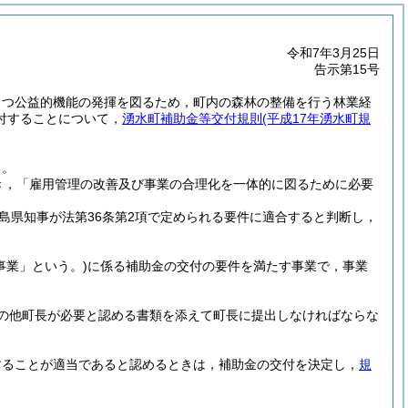
令和7年3月25日
告示第15号
もつ公益的機能の発揮を図るため，町内の森林の整備を行う林業経
付することについて，
湧水町補助金等交付規則
(平成17年湧水町規
。
る。
き，「雇用管理の改善及び事業の合理化を一体的に図るために必要
島県知事が法第36条第2項で定められる要件に適合すると判断し，
事業」という。)
に係る補助金の交付の要件を満たす事業で，事業
の他町長が必要と認める書類を添えて町長に提出しなければならな
することが適当であると認めるときは，補助金の交付を決定し，
規