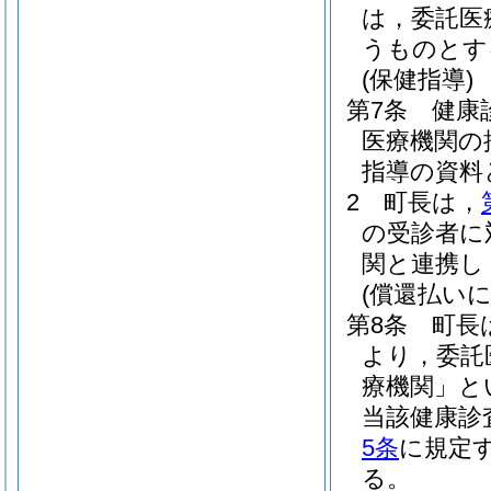
は，委託医
うものとす
(保健指導)
第7条
健康
医療機関の
指導の資料
2
町長は，
の受診者に
関と連携し
(償還払い
第8条
町長
より，委託
療機関」と
当該健康診
5条
に規定
る。