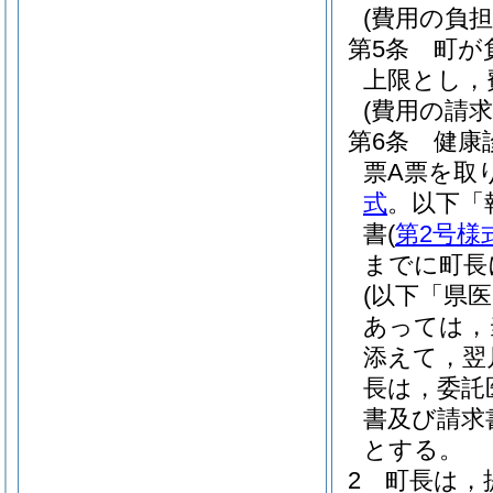
(費用の負担
第5条
町が
上限とし，
(費用の請求
第6条
健康
票A票を取
式
。以下「
書
(
第2号様
までに町長
(以下「県
あっては，
添えて，翌
長は，委託
書及び請求
とする。
2
町長は，