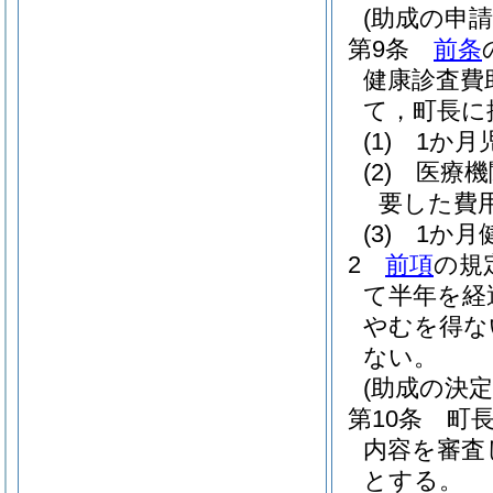
(助成の申請
第9条
前条
健康診査費
て，町長に
(1)
1か月
(2)
医療機
要した費
(3)
1か月
2
前項
の規
て半年を経
やむを得な
ない。
(助成の決
第10条
町
内容を審査
とする。