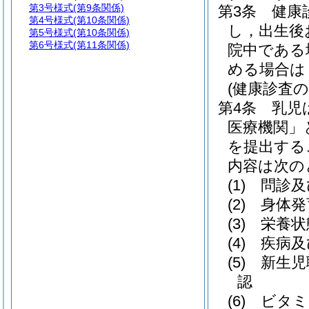
第3号様式
(第9条関係)
第3条
健康
第4号様式
(第10条関係)
し，出生後
第5号様式
(第10条関係)
第6号様式
(第11条関係)
院中である
める場合は
(健康診査の
第4条
乳児
医療機関」
を提出する
内容は次の
(1)
問診及
(2)
身体発
(3)
栄養状
(4)
疾病及
(5)
新生児
認
(6)
ビタミ