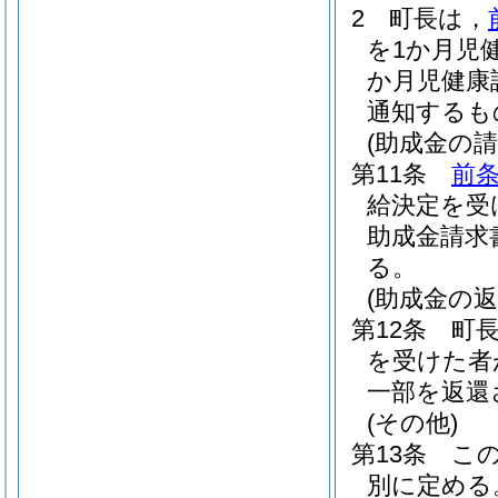
2
町長は，
を1か月児
か月児健康
通知するも
(助成金の請
第11条
前条
給決定を受
助成金請求
る。
(助成金の返
第12条
町
を受けた者
一部を返還
(その他)
第13条
こ
別に定める