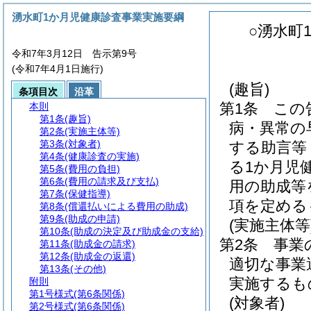
湧水町1か月児健康診査事業実施要綱
○湧水町
令和7年3月12日 告示第9号
(令和7年4月1日施行)
(趣旨)
条項目次
沿革
第1条
この
本則
第1条
(趣旨)
病・異常の
第2条
(実施主体等)
第3条
(対象者)
する助言等
第4条
(健康診査の実施)
る1か月児
第5条
(費用の負担)
第6条
(費用の請求及び支払)
用の助成等
第7条
(保健指導)
項を定める
第8条
(償還払いによる費用の助成)
第9条
(助成の申請)
(実施主体等
第10条
(助成の決定及び助成金の支給)
第2条
事業
第11条
(助成金の請求)
第12条
(助成金の返還)
適切な事業
第13条
(その他)
実施するも
附則
第1号様式
(第6条関係)
(対象者)
第2号様式
(第6条関係)