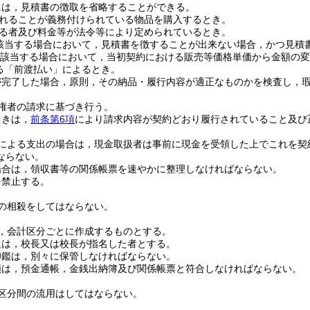
には，見積書の徴取を省略することができる。
れることが義務付けられている物品を購入するとき。
る者及び料金等が法令等により定められているとき。
該当する場合において，見積書を徴することが出来ない場合，かつ見積
該当する場合において，当初契約における販売等価格単価から金額の変
る「前渡払い」によるとき。
が完了した場合，原則，その納品・履行内容が適正なものかを検査し，
権者の請求に基づき行う。
ときは，
前条第6項
により請求内容が契約どおり履行されていること及び
による支出の場合は，現金取扱者は事前に現金を受領した上でこれを契
ならない。
場合は，領収書等の関係帳票を速やかに整理しなければならない。
を禁止する。
の相殺をしてはならない。
，会計区分ごとに作成するものとする。
人は，校長又は校長が指名した者とする。
印鑑は，別々に保管しなければならない。
額は，預金通帳，金銭出納簿及び関係帳票と符合しなければならない。
区分間の流用はしてはならない。