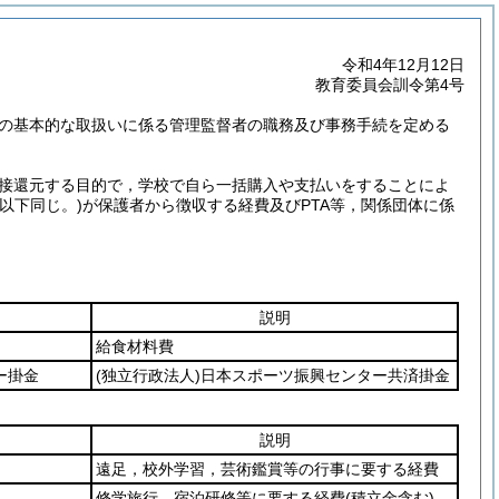
令和4年12月12日
教育委員会訓令第4号
の基本的な取扱いに係る管理監督者の職務及び事務手続を定める
接還元する目的で，学校で自ら一括購入や支払いをすることによ
以下同じ。)
が保護者から徴収する経費及びPTA等，関係団体に係
説明
給食材料費
ー掛金
(独立行政法人)
日本スポーツ振興センター共済掛金
説明
遠足，校外学習，芸術鑑賞等の行事に要する経費
修学旅行，宿泊研修等に要する経費
(積立金含む)