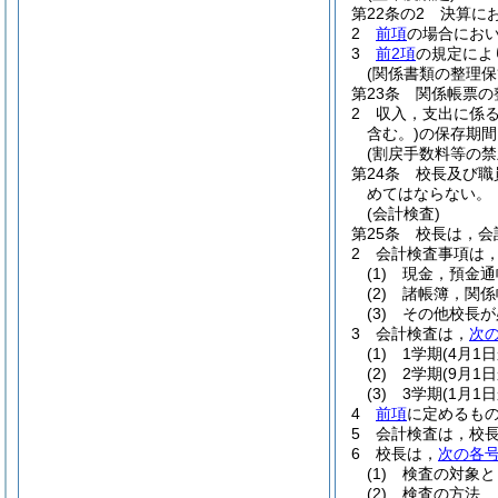
第22条の2
決算に
2
前項
の場合にお
3
前2項
の規定によ
(関係書類の整理保
第23条
関係帳票の
2
収入，支出に係
含む。)
の保存期間
(割戻手数料等の禁
第24条
校長及び職
めてはならない。
(会計検査)
第25条
校長は，会
2
会計検査事項は
(1)
現金，預金通
(2)
諸帳簿，関係
(3)
その他校長が
3
会計検査は，
次
(1)
1学期
(4月1
(2)
2学期
(9月1
(3)
3学期
(1月1
4
前項
に定めるも
5
会計検査は，校
6
校長は，
次の各
(1)
検査の対象と
(2)
検査の方法