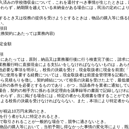
入済みの学校徴収金について，これを還付すべき事情が生じたときは，
かわらず，納期限を越えている未納金がある場合には，民法の定めによ
するとき又は役務の提供を受けようとするときは，物品の購入等に係る
い。
項目
役務契約にあたっては業務内容)
定金額
項
出にあたっては，原則，納品又は業務履行後に行う検査完了後に，請求
業務履行時に直接現金による支払いをしなければならないものは，あら
他必要な事項を明示し，校長の決裁を受け，現金取扱者に現金を前渡
(
的に使用を要する経費については，現金取扱者は前渡金管理簿を記載の
から見積もりを徴し，契約締結について校長の決裁を受けた上で，最低
以外の条件を必要とするものであり，かつ，当該条件を業者に通知して
場合，契約の相手方に係わる決定理由を議事録等の書面で記録しなけれ
かわらず，次に掲げる場合には，特定の者から見積書を徴することがで
による校長の決裁を受けなければならない。
また，本項により特定者か
が税込10万円未満のとき。
を行う者が1人に特定されるとき。
で取引されることが一般的な場合で，競争に適さないとき。
物品の購入等において，当初予期し得なかった事情の変化等により，既