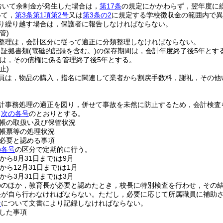
おいて余剰金が発生した場合は，
第17条
の規定にかかわらず，翌年度に
いて，
第3条第1項第2号
又は
第3条の2
に規定する学校徴収金の範囲内で異
り繰り越す場合は，保護者に報告しなければならない。
管)
整理は，会計区分に従って適正に分類整理しなければならない。
る証拠書類
(電磁的記録を含む。)
の保存期間は，会計年度終了後5年とす
は，その債権に係る管理終了後5年とする。
止)
員は，物品の購入，指名に関連して業者から割戻手数料，謝礼，その他
計事務処理の適正を図り，併せて事故を未然に防止するため，会計検査
，
次の各号
のとおりとする。
帳の取扱い及び保管状況
帳票等の処理状況
必要と認める事項
の各号
の区分で定期的に行う。
日から8月31日まで)
は9月
日から12月31日まで)
は1月
日から3月31日まで)
は3月
ののほか，教育長が必要と認めたとき，校長に特別検査を行わせ，その
長が自ら行わなければならない。
ただし，必要に応じて所属職員に補助
号
について文書により記録しなければならない。
した事項