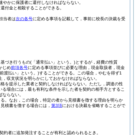
速やかに保護者に還付しなければならない。
り還付金と相殺することができる。
担当者は
次の各号
に定める事項を記載して，事前に校長の決裁を受
に基づき行うもの
(「通常払い」という。)
とするが，経費の性質
かじめ
前項各号
に定める事項並びに必要な理由，現金取扱者，現金
「前渡払い」という。)
することができる。
この場合，やむを得ず1
上，収支状況を明らかにしておかなければならない。
価格を提示した業者と契約しなければならない。
ただし，調達の性
いる場合には，最も有利な条件を示した者を契約の相手方とするこ
ばならない。
きる。
なお，この場合，特定の者から見積書を徴する理由を明らか
ら見積書を徴する場合には，
第3項
における決裁を省略することがで
契約者に追加発注することが有利と認められるとき。