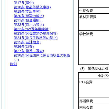
第17条
(還付)
第18条
(物品等購入事務)
生徒会費
第19条
(支出事務)
第20条
(相殺の禁止)
教材実習費
第21条
(預金通帳)
第22条
(流用の禁止)
第22条の2
(翌年度繰越)
第23条
(関係書類の整理保管)
学校諸費
第24条
(割戻手数料等の禁止)
第25条
(会計検査)
第26条
(監査)
第27条
(指導，調査)
第28条
(関係団体に係る徴収金の取扱
い)
附則
(3)
関係団体に係
会計区
PTA会費
部活動費
同窓会費