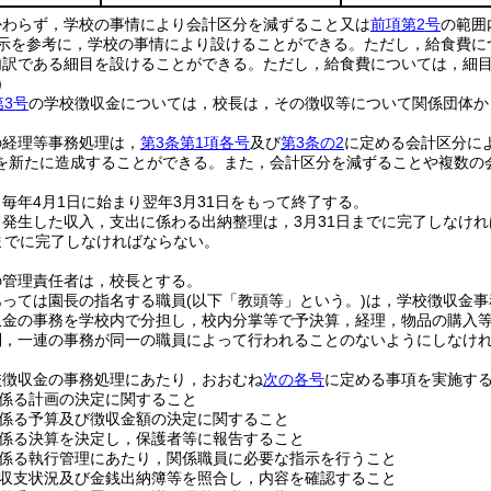
かわらず，学校の事情により会計区分を減ずること又は
前項第2号
の範囲
示を参考に，学校の事情により設けることができる。
ただし，給食費に
内訳である細目を設けることができる。
ただし，給食費については，細
)
第3号
の学校徴収金については，校長は，その徴収等について関係団体か
の経理等事務処理は，
第3条第1項各号
及び
第3条の2
に定める会計区分に
を新たに造成することができる。
また，会計区分を減ずることや複数の
毎年4月1日に始まり翌年3月31日をもって終了する。
発生した収入，支出に係わる出納整理は，3月31日までに完了しなけ
日までに完了しなければならない。
の管理責任者は，校長とする。
あっては園長の指名する職員
(以下「教頭等」という。)
は，学校徴収金事
収金の事務を学校内で分担し，校内分掌等で予決算，経理，物品の購入
則，一連の事務が同一の職員によって行われることのないようにしなけ
校徴収金の事務処理にあたり，おおむね
次の各号
に定める事項を実施す
係る計画の決定に関すること
係る予算及び徴収金額の決定に関すること
係る決算を決定し，保護者等に報告すること
係る執行管理にあたり，関係職員に必要な指示を行うこと
収支状況及び金銭出納簿等を照合し，内容を確認すること