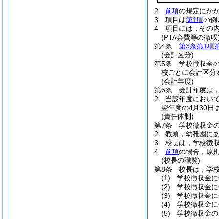
2
前項
の規定にか
3
項目は
第1項
の例
4
項目には，その
(PTA会費等の徴収
第4条
第3条第1項
(会計区分)
第5条
学校徴収金
校ごとに会計区分
(会計年度)
第6条
会計年度は，
2
当該年度において
翌年度の4月30
(責任体制)
第7条
学校徴収金
2
教頭，幼稚園に
3
校長は，学校徴
4
前項
の場合，原
(校長の職務)
第8条
校長は，学
(1)
学校徴収金に
(2)
学校徴収金に
(3)
学校徴収金に
(4)
学校徴収金に
(5)
学校徴収金の