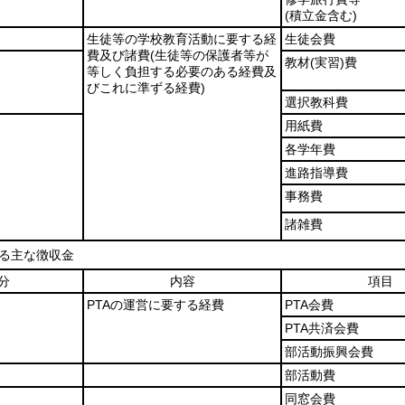
(積立金含む)
生徒等の学校教育活動に要する経
生徒会費
費及び諸費
(生徒等の保護者等が
教材
(実習)
費
等しく負担する必要のある経費及
びこれに準ずる経費)
選択教科費
用紙費
各学年費
進路指導費
事務費
諸雑費
る主な徴収金
分
内容
項目
PTAの運営に要する経費
PTA会費
PTA共済会費
部活動振興会費
部活動費
同窓会費