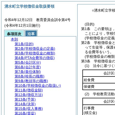
湧水町立学校徴収金取扱要領
○湧水町立学
令和4年12月12日 教育委員会訓令第4号
(目的)
(令和4年12月1日施行)
第1条
この要領は
ことにより，学校
条項目次
沿革
(学校徴収金の定義
本則
第2条
学校徴収金
第1条
(目的)
って生徒等，保護
第2条
(学校徴収金の定義)
る会費等をいう。
第3条
(学校徴収金の種類)
(学校徴収金の種類
第4条
(PTA会費等の徴収)
第3条
学校徴収金
第5条
(会計区分)
(1)
法令に基づく
第6条
(会計年度)
第7条
(責任体制)
会計区
第8条
(校長の職務)
給食費
第9条
(教頭等の職務)
第10条
(学校徴収金の取扱い)
保健費
第11条
(徴収金額)
(2)
学校教育活動
第12条
(徴収方法)
第13条
(予算)
会計区
第14条
(決算)
行事費
第15条
(収入事務)
(積立金)
第16条
(督促)