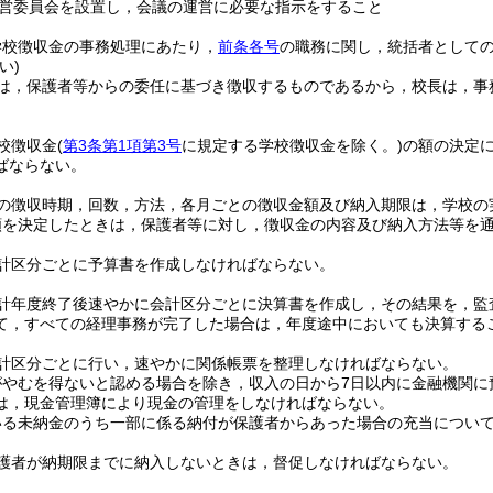
営委員会を設置し，会議の運営に必要な指示をすること
学校徴収金の事務処理にあたり，
前条各号
の職務に関し，統括者として
い)
は，保護者等からの委任に基づき徴収するものであるから，校長は，事
校徴収金
(
第3条第1項第3号
に規定する学校徴収金を除く。)
の額の決定
ばならない。
の徴収時期，回数，方法，各月ごとの徴収金額及び納入期限は，学校の
額を決定したときは，保護者等に対し，徴収金の内容及び納入方法等を
計区分ごとに予算書を作成しなければならない。
計年度終了後速やかに会計区分ごとに決算書を作成し，その結果を，監
て，すべての経理事務が完了した場合は，年度途中においても決算する
計区分ごとに行い，速やかに関係帳票を整理しなければならない。
がやむを得ないと認める場合を除き，収入の日から7日以内に金融機関に
は，現金管理簿により現金の管理をしなければならない。
いる未納金のうち一部に係る納付が保護者からあった場合の充当につい
護者が納期限までに納入しないときは，督促しなければならない。