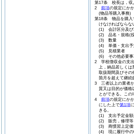
第17条
校長は，収
2
前項
の規定にか
(物品等購入事務)
第18条
物品を購入
けなければならな
(1)
会計区分及び
(2)
品名・規格
(
(3)
数量
(4)
単価・支出予
(5)
見積業者
(6)
その他必要事
2
学校徴収金の支
上，納品若しくは
取扱期間及びその
箇月を超えて継続
3
三者以上の業者
質又は目的が価格
とができる。
この
4
前項
の規定にか
にした上で
第1項
きる。
(1)
支出予定金額
(2)
販売，修理等
(3)
商慣習上定価
(4)
現に履行中の