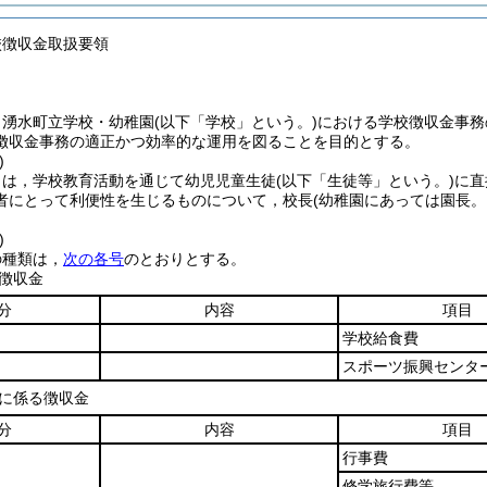
校徴収金取扱要領
，湧水町立学校・幼稚園
(以下「学校」という。)
における学校徴収金事務
徴収金事務の適正かつ効率的な運用を図ることを目的とする。
)
とは，学校教育活動を通じて幼児児童生徒
(以下「生徒等」という。)
に直
者にとって利便性を生じるものについて，校長
(幼稚園にあっては園長。
)
の種類は，
次の各号
のとおりとする。
徴収金
分
内容
項目
学校給食費
スポーツ振興センタ
に係る徴収金
分
内容
項目
行事費
修学旅行費等