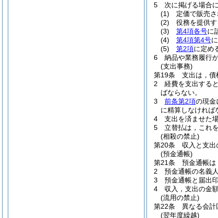
5
次に掲げる場合
(1)
定価で販売さ
(2)
役務を提供す
(3)
第4項各号
に
(4)
第4項第4号
に
(5)
第2項
に定め
6
納品や業務履行
(支出事務)
第19条
支出は，債
2
経費を支出する
ばならない。
3
前条第2項
の現金
に精算しなければ
4
支出を済ませた
5
立替払は，これ
(相殺の禁止)
第20条
収入と支出
(預金通帳)
第21条
預金通帳は
2
預金通帳の名義
3
預金通帳と届出
4
収入，支出の金
(流用の禁止)
第22条
異なる会計
(翌年度繰越)