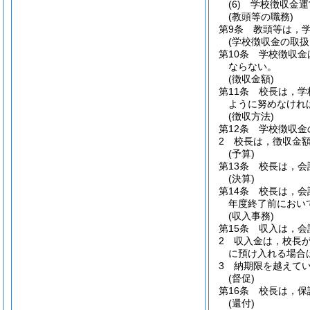
(6)
学校徴収金運
(教頭等の職務)
第9条
教頭等は，
(学校徴収金の取扱
第10条
学校徴収金
ならない。
(徴収金額)
第11条
校長は，学
ように努めなけれ
(徴収方法)
第12条
学校徴収金
2
校長は，徴収金
(予算)
第13条
校長は，会
(決算)
第14条
校長は，会
年度終了前におい
(収入事務)
第15条
収入は，会
2
収入金は，校長
に預け入れる場合
3
納期限を越えて
(督促)
第16条
校長は，保
(還付)