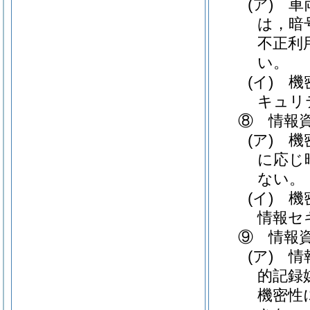
(ア)
車両
は，暗
不正利
い。
(イ)
機密
キュリ
⑧ 情報
(ア)
機密
に応じ
ない。
(イ)
機密
情報セ
⑨ 情報
(ア)
情報
的記録
機密性