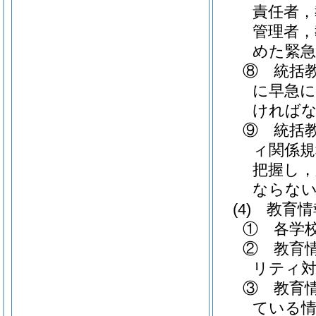
責任者，
管理者，
めた緊
⑧ 統括
に早急
ければ
⑨ 統括
ィ関係規
把握し，
ならな
(4)
教育情
① 各学
② 教育
リティ対
③ 教育
ている情