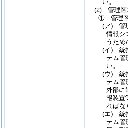
い。
(2)
管理区
① 管理
(ア)
管理
情報シ
うため
(イ)
統括
テム管
い。
(ウ)
統括
テム管
外部に
報装置
ればな
(エ)
統括
テム管