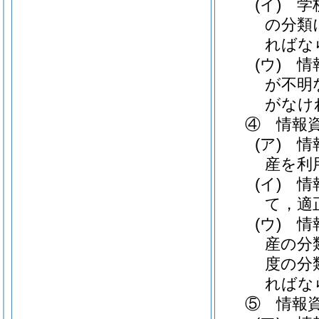
(イ)
学校
の分類
ればな
(ウ)
情報
が不明
がなけ
④ 情報
(ア)
情報
産を利
(イ)
情報
て，適
(ウ)
情報
産の分
度の分
ればな
⑤ 情報