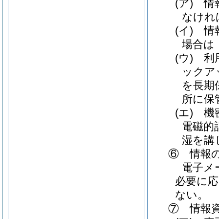
(ア)
情報
なけれ
(イ)
情報
場合は
(ウ)
利用
ックア
を長期
所に保
(エ)
機密
電磁的
湿を講
⑥ 情報
電子メ
必要に
ない。
⑦ 情報