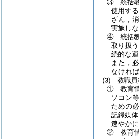
③ 統括
使用する
ざん，
実施し
④ 統括
取り扱
続的な
また，必
なけれ
(3)
教職員
① 教育
ソコン等
ための
記録媒
速やか
② 教育