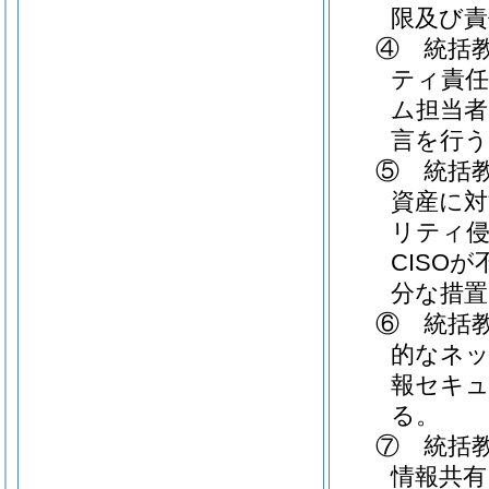
限及び責
④ 統括
ティ責任
ム担当
言を行う
⑤ 統括
資産に
リティ侵
CISO
分な措置
⑥ 統括
的なネ
報セキュ
る。
⑦ 統括
情報共有