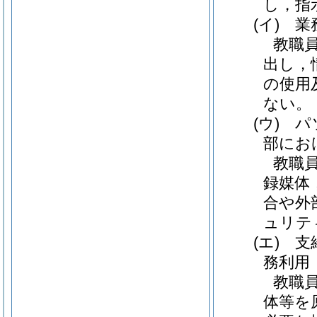
し，指
(イ)
業務
教職
出し，
の使用
ない。
(ウ)
パソ
部にお
教職
録媒体
合や外
ュリテ
(エ)
支給
務利用
教職
体等を