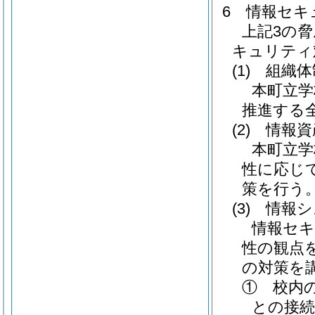
6 情報セキ
上記3の
キュリティ
(1)
組織体
本町立学
推進する
(2)
情報資
本町立学
性に応じ
策を行う
(3)
情報シ
情報セキ
性の観点
の対策を
① 校内
との接続