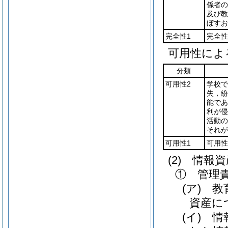
係者の
及び教
ぼすお
完全性1
完全性
可用性によ
分類
可用性2
学校で
失，紛
能であ
利が侵
活動の
それが
可用性1
可用性
(2)
情報資
① 管理
(ア)
教育
資産に
(イ)
情報