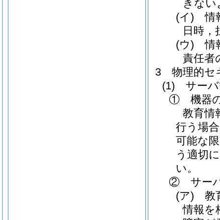
きない
(イ)
情報
日時，
(ウ)
情報
責任者
3 物理的セ
(1)
サーバ
① 機器
教育情
行う場合
可能な限
う適切
い。
② サー
(ア)
教育
情報を