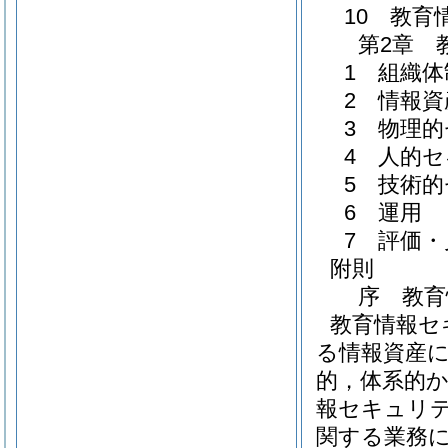
10 教
第2章 
1 組織体
2 情報
3 物理
4 人的
5 技術
6 運用
7 評価
附則
序 教
教育情報セ
る情報資産
的，体系的
報セキュリ
関する業務