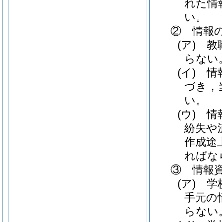
れた情
い。
② 情報
(ア)
教職
らない
(イ)
情報
づき，
い。
(ウ)
情報
紛失や
作成途
ればな
③ 情報
(ア)
学校
手元の
らない