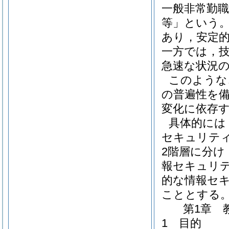
一般非常勤
等」という。
あり，安定
一方では，
急速な状況
このような
の普遍性を
変化に依存
具体的には
セキュリテ
2階層に分
報セキュリ
的な情報セ
こととする
第1章 
1 目的