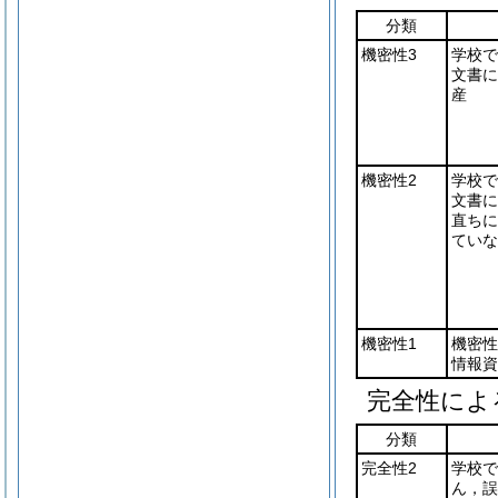
分類
機密性3
学校で
文書に
産
機密性2
学校で
文書に
直ちに
ていな
機密性1
機密性
情報資
完全性によ
分類
完全性2
学校で
ん，誤