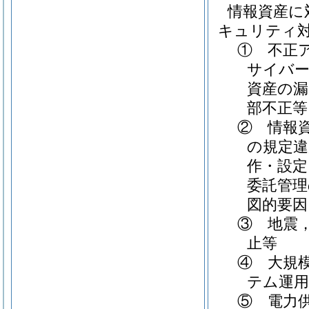
情報資産に
キュリティ
① 不正
サイバー
資産の漏
部不正等
② 情報
の規定違
作・設定
委託管理
図的要因
③ 地震
止等
④ 大規
テム運用
⑤ 電力