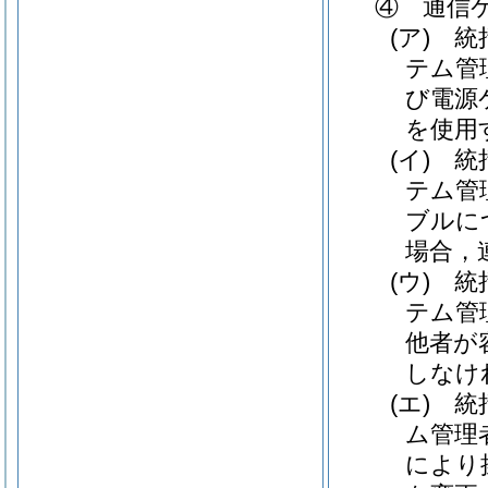
④ 通信
(ア)
統括
テム管
び電源
を使用
(イ)
統括
テム管
ブルに
場合，
(ウ)
統括
テム管
他者が
しなけ
(エ)
統括
ム管理
により