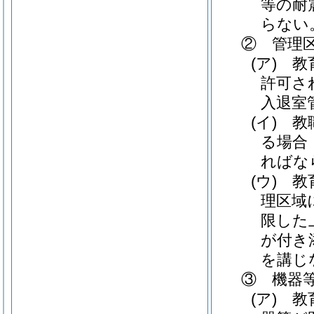
等の耐
らない
② 管理
(ア)
教育
許可さ
入退室
(イ)
教職
る場合
ればな
(ウ)
教育
理区域
限した
が付き
を講じ
③ 機器
(ア)
教育