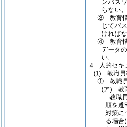
ンパス
らない
③ 教育
じてパス
ければ
④ 教育
データ
い。
4 人的セキ
(1)
教職員
① 教職
(ア)
教育
教職
順を遵
対策に
る場合