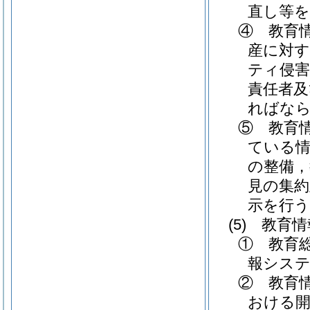
直し等を
④ 教育
産に対
ティ侵
責任者及
ればな
⑤ 教育
ている
の整備
見の集約
示を行う
(5)
教育情
① 教育
報シス
② 教育
おける開