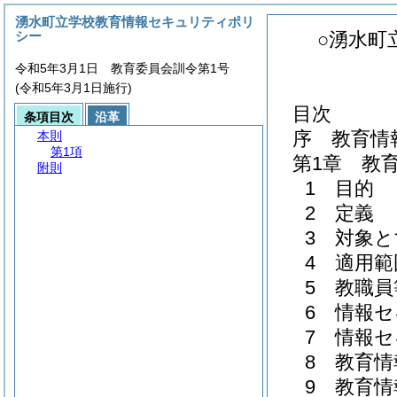
湧水町立学校教育情報セキュリティポリ
シー
○湧水町
令和5年3月1日 教育委員会訓令第1号
(令和5年3月1日施行)
目次
条項目次
沿革
序 教育情
本則
第1項
第1章 教
附則
1 目的
2 定義
3 対象
4 適用範
5 教職
6 情報
7 情報
8 教育
9 教育