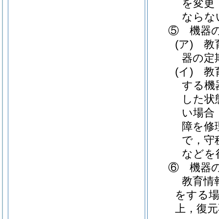
を変更
ならな
⑤ 機器
(ア)
教育
器の定
(イ)
教育
する機
した状
い場合
障を修
で，守
などを
⑥ 機器
教育情
をする場
上，復