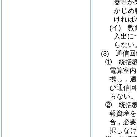
器等が
かじめ
ければ
(イ)
教育
入出に
らない
(3)
通信回
① 統括
電算室内
携し，適
び通信回
らない
② 統括
報資産を
合，必要
択しな