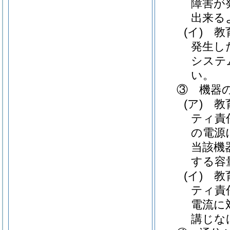
障害が
出来る
(イ)
教育
発生し
システ
い。
③ 機器
(ア)
教育
ティ責
の電源
当該機
する容
(イ)
教育
ティ責
電流に
講じな