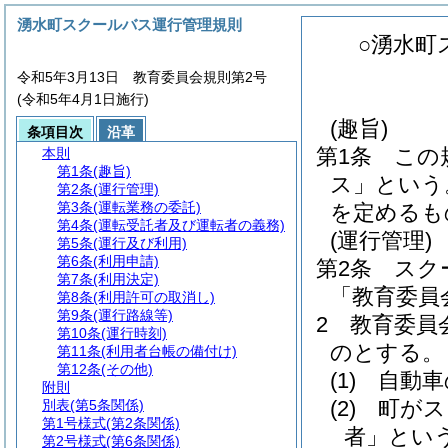
湧水町スクールバス運行管理規則
○湧水町
令和5年3月13日 教育委員会規則第2号
(令和5年4月1日施行)
(趣旨)
条項目次
沿革
第1条
この
本則
第1条
(趣旨)
ス」という
第2条
(運行管理)
第3条
(運転業務の委託)
を定めるも
第4条
(運転受託者及び運転者の義務)
(運行管理)
第5条
(運行及び利用)
第6条
(利用申請)
第2条
スク
第7条
(利用決定)
「教育委員
第8条
(利用許可の取消し)
第9条
(運行路線等)
2
教育委員
第10条
(運行時刻)
のとする。
第11条
(利用者台帳の備付け)
第12条
(その他)
(1)
自動車
附則
(2)
町がス
別表
(第5条関係)
第1号様式
(第2条関係)
者」という
第2号様式
(第6条関係)