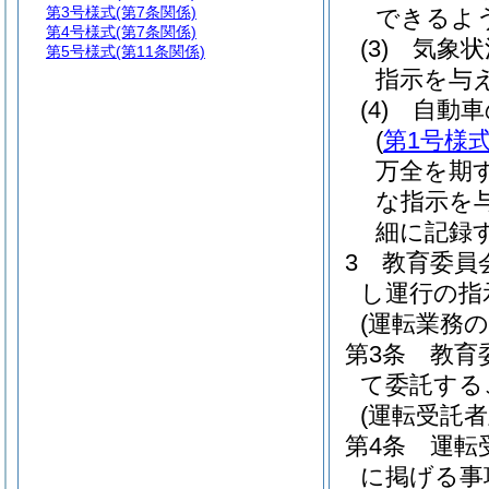
第3号様式
(第7条関係)
できるよ
第4号様式
(第7条関係)
(3)
気象状
第5号様式
(第11条関係)
指示を与
(4)
自動車
(
第1号様
万全を期
な指示を
細に記録
3
教育委員
し運行の指
(運転業務の
第3条
教育
て委託する
(運転受託
第4条
運転
に掲げる事