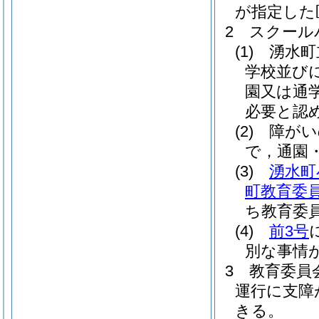
が指定した
2
スクール
(1)
湧水町
学校並び
園又は通
必要と認
(2)
障がい
で，通園
(3)
湧水町
町教育委員
ち教育委
(4)
前3号
別な事情
3
教育委員
運行に支障
きる。