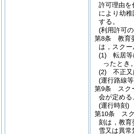
許可理由を
により幼稚
する。
(利用許可の
第8条
教育
は，スクー
(1)
転居等
ったとき
(2)
不正又
(運行路線等
第9条
スク
会が定める
(運行時刻)
第10条
ス
刻は，教育
雪又は異常