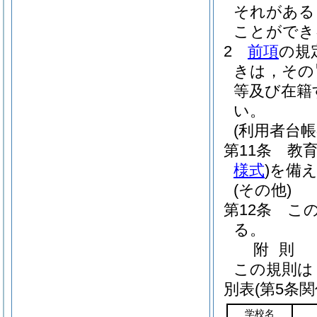
それがある
ことができ
2
前項
の規
きは，その
等及び在籍
い。
(利用者台帳
第11条
教
様式
)
を備
(その他)
第12条
こ
る。
附
則
この規則は
別表
(第5条関
学校名