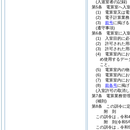
(入退室者の記録)
第5条
電算室へ入
(1)
電算室又は電
(2)
電子計算業務
(3)
前号
に掲げる
(遵守事項)
第6条
電算室に入
(1)
入室目的に必
(2)
許可された用
(3)
許可された用
(4)
電算室内にお
め使用するデー
こと。
(5)
電算室内の物
(6)
電算室内にお
(7)
電算室内にお
(8)
前各号
に掲げ
(入室許可の取消し
第7条
電算業務管
(補則)
第8条
この訓令に
附
則
この訓令は，令和
附
則
(令和5
この訓令は，令和