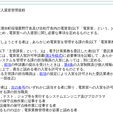
室入退室管理規程
，湧水町役場栗野庁舎及び吉松庁舎内の電算室
(以下「電算室」という。)
ため，電算室への入退室に関し必要な事項を定めるものとする。
室しようとする者は，あらかじめ電算室を管理する課の長
(以下「電算業
(以下「主管課長」という。)
は，電子計算業務を委託した者
(以下「委託
には，電算室入室許可申請書
(
第1号様式
)
に必要事項を記載して，あらか
システムを管理する課の担当職員の入室にあっては，別に定める。
は，
前項
の申請書の提出を受けたときは，
第4条
の入室制限及び個人情報
た上で，適当と認める者の入室を許可するものとする。
いる主管課の担当職員は，
前項
の規定により入室を許可された委託業者
・一部改正)
理者は，
次の各号
のいずれかに該当する者に限り，電算室への入室を許
する課の担当職員
，テスト，ジョブ等を実行するシステムエンジニア及びプログラマ
の保守点検作業に従事する者
設備等の保守点検作業に従事する者
るもののほか，電算業務管理者が必要と認める者