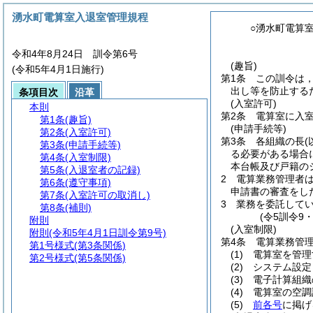
湧水町電算室入退室管理規程
○湧水町電算
令和4年8月24日 訓令第6号
(趣旨)
(令和5年4月1日施行)
第1条
この訓令は
出し等を防止する
条項目次
沿革
(入室許可)
本則
第2条
電算室に入
第1条
(趣旨)
(申請手続等)
第2条
(入室許可)
第3条
各組織の長
第3条
(申請手続等)
る必要がある場合
第4条
(入室制限)
本台帳及び戸籍の
第5条
(入退室者の記録)
2
電算業務管理者
第6条
(遵守事項)
申請書の審査をし
第7条
(入室許可の取消し)
3
業務を委託して
第8条
(補則)
(令5訓令9
附則
(入室制限)
附則
(令和5年4月1日訓令第9号)
第4条
電算業務管
第1号様式
(第3条関係)
(1)
電算室を管理
第2号様式
(第5条関係)
(2)
システム設定
(3)
電子計算組織
(4)
電算室の空調
(5)
前各号
に掲げ