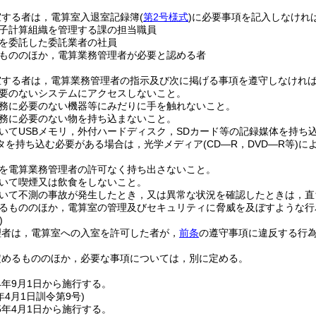
室する者は，電算室入退室記録簿
(
第2号様式
)
に必要事項を記入しなけれ
子計算組織を管理する課の担当職員
を委託した委託業者の社員
もののほか，電算業務管理者が必要と認める者
室する者は，電算業務管理者の指示及び次に掲げる事項を遵守しなけれ
要のないシステムにアクセスしないこと。
務に必要のない機器等にみだりに手を触れないこと。
務に必要のない物を持ち込まないこと。
いてUSBメモリ，外付ハードディスク，SDカード等の記録媒体を持ち
タを持ち込む必要がある場合は，光学メディア
(CD―R，DVD―R等)
に
を電算業務管理者の許可なく持ち出さないこと。
いて喫煙又は飲食をしないこと。
いて不測の事故が発生したとき，又は異常な状況を確認したときは，直
るもののほか，電算室の管理及びセキュリティに脅威を及ぼすような行
)
理者は，電算室への入室を許可した者が，
前条
の遵守事項に違反する行
定めるもののほか，必要な事項については，別に定める。
4年9月1日から施行する。
年4月1日
訓令第9号)
5年4月1日から施行する。