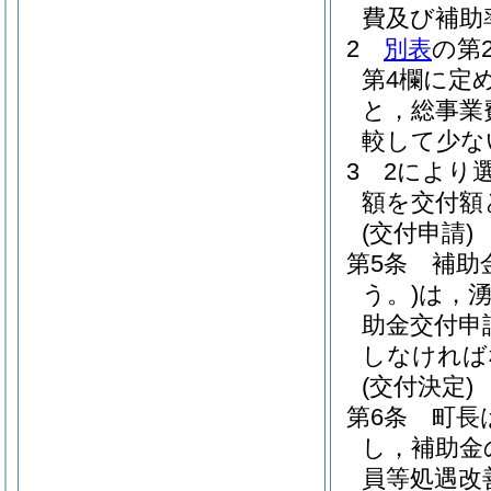
費及び補助
2
別表
の第
第4欄に定
と，総事業
較して少な
3
2により
額を交付額
(交付申請)
第5条
補助
う。)
は，
助金交付申
しなければ
(交付決定)
第6条
町長
し，補助金
員等処遇改