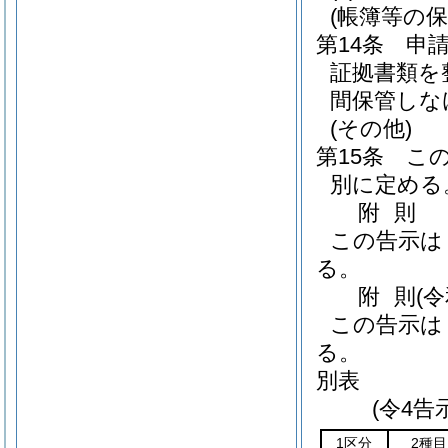
(帳簿等の保
第14条
申
証拠書類を
間保管しな
(その他)
第15条
こ
別に定める
附
則
この告示は
る。
附
則
(
この告示は
る。
別表
(令4告
1区分
2種目