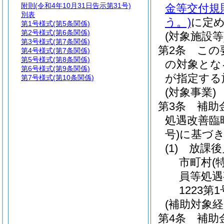
附則
(令和4年10月31日告示第31号)
金等交付規
別表
う。)
に定
第1号様式
(第5条関係)
第2号様式
(第6条関係)
(対象施設等
第3号様式
(第7条関係)
第2条
この
第4号様式
(第7条関係)
第5号様式
(第8条関係)
の対象とな
第6号様式
(第9条関係)
が指定する
第7号様式
(第10条関係)
(対象事業)
第3条
補助
処遇改善臨
号)
に基づ
(1)
放課後
市町村
(
員等処遇
1223第1
(補助対象
第4条
補助