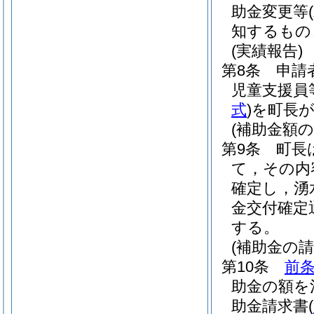
助金変更等
知するもの
(実績報告)
第8条
申請
児童支援員
式
)
を町長
(補助金額の
第9条
町長
て，その内
確定し，湧
金交付確定
する。
(補助金の請
第10条
前
助金の額を
助金請求書
(