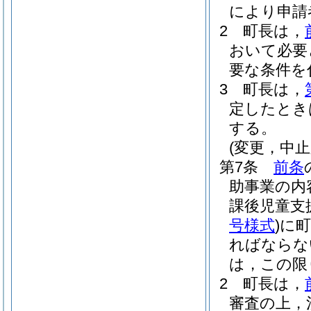
により申請
2
町長は，
おいて必要
要な条件を
3
町長は，
定したとき
する。
(変更，中
第7条
前条
助事業の内
課後児童支
号様式
)
に町
ればならな
は，この限
2
町長は，
審査の上，