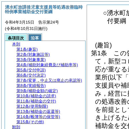
湧水町放課後児童支援員等処遇改善臨時
特例事業補助金交付要綱
○湧水町
付要綱
令和4年3月15日 告示第24号
(令和4年10月31日施行)
条項目次
沿革
(趣旨)
本則
第1条
(趣旨)
第1条
この
第2条
(対象施設等)
第3条
(対象事業)
て，新型コ
第4条
(補助対象経費及び補助率等)
応が重なる
第5条
(交付申請)
第6条
(交付決定)
業所
(以下
第7条
(変更，中止又は廃止の承認等)
支援員や補
第8条
(実績報告)
第9条
(補助金額の確定)
み，経営に
第10条
(補助金の請求)
の処遇改善
第11条
(補助金の交付)
第12条
(使用制限)
を前提とし
第13条
(補助金の返還等)
き上げるた
第14条
(帳簿等の保管等)
第15条
(その他)
補助金を交
附則