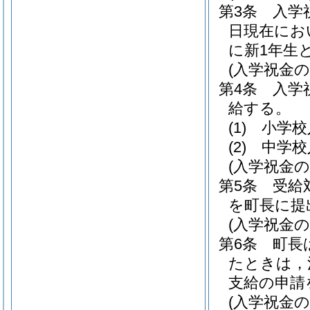
第3条
入学
日現在にお
に新1年生
(入学祝金の
第4条
入学
給する。
(1)
小学校
(2)
中学校
(入学祝金の
第5条
受給
を町長に提
(入学祝金の
第6条
町長
たときは，
支給の申請
(入学祝金の