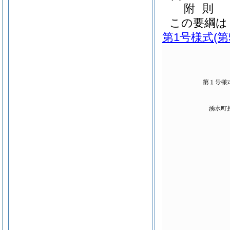
附
則
この要綱は
第1号様式
(