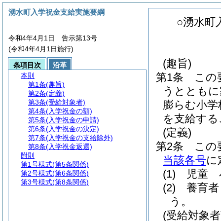
湧水町入学祝金支給実施要綱
○湧水町
令和4年4月1日 告示第13号
(令和4年4月1日施行)
(趣旨)
条項目次
沿革
第1条
この
本則
第1条
(趣旨)
うとともに
第2条
(定義)
第3条
(受給対象者)
膨らむ小学
第4条
(入学祝金の額)
を支給する
第5条
(入学祝金の申請)
第6条
(入学祝金の決定)
(定義)
第7条
(入学祝金の支給除外)
第2条
この
第8条
(入学祝金返還)
附則
当該各号
に
第1号様式
(第5条関係)
(1)
児童 
第2号様式
(第6条関係)
第3号様式
(第8条関係)
(2)
養育者
う。
(受給対象者