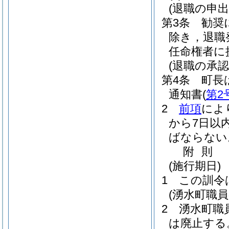
(退職の申出
第3条
勧奨
除き，退職
任命権者に
(退職の承認
第4条
町長
通知書
(
第2
2
前項
によ
から7日以
ばならない
附
則
(施行期日)
1
この訓令
(湧水町職
2
湧水町職
は廃止する