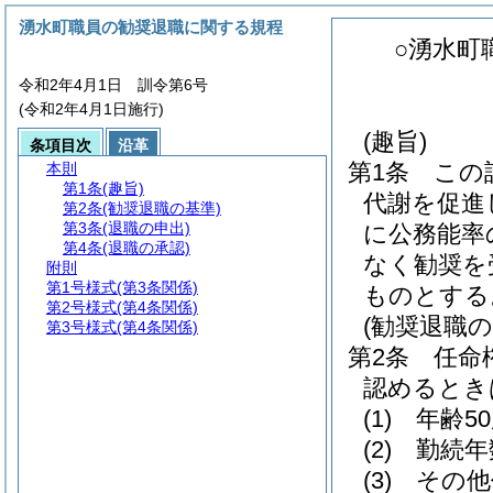
湧水町職員の勧奨退職に関する規程
○湧水町
令和2年4月1日 訓令第6号
(令和2年4月1日施行)
(趣旨)
条項目次
沿革
第1条
この
本則
第1条
(趣旨)
代謝を促進
第2条
(勧奨退職の基準)
第3条
(退職の申出)
に公務能率
第4条
(退職の承認)
なく勧奨を
附則
第1号様式
(第3条関係)
ものとする
第2号様式
(第4条関係)
(勧奨退職の
第3号様式
(第4条関係)
第2条
任命
認めるとき
(1)
年齢5
(2)
勤続年
(3)
その他