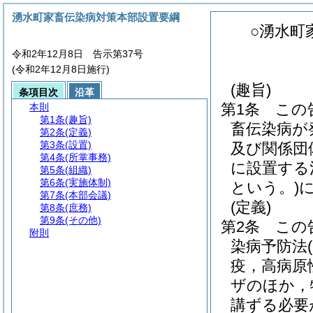
湧水町家畜伝染病対策本部設置要綱
○湧水町
令和2年12月8日 告示第37号
(令和2年12月8日施行)
(趣旨)
条項目次
沿革
第1条
この
本則
第1条
(趣旨)
畜伝染病が
第2条
(定義)
第3条
(設置)
及び関係団
第4条
(所掌事務)
に設置する
第5条
(組織)
第6条
(実施体制)
という。)
第7条
(本部会議)
(定義)
第8条
(庶務)
第9条
(その他)
第2条
この
附則
染病予防法
疫，高病原
ザのほか，
講ずる必要