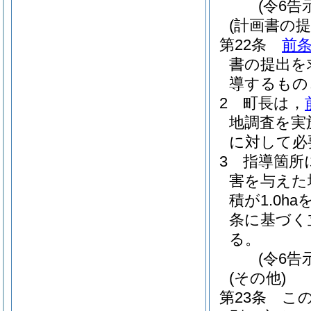
(令6告
(計画書の提
第22条
前
書の提出を
導するもの
2
町長は，
地調査を実
に対して必
3
指導箇所
害を与えた
積が1.0h
条に基づく
る。
(令6告
(その他)
第23条
こ