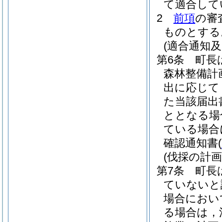
て適合して
2
前項
の審
ものとする
(適合通知及
第6条
町長
森林整備計
出に応じて
た当該届出
ととなる場
ている場合
確認通知書
(
(伐採の計
第7条
町長
ていないと
場合におい
る場合は，