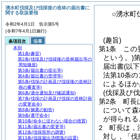
湧水町伐採及び伐採後の造林の届出書に
関する取扱要領
○湧水町
令和2年4月1日 告示第5号
(令和7年4月1日施行)
(趣旨)
条項目次
沿革
第1条
この
本則
第1条
(趣旨)
という。)
第2条
(伐採及び伐採後の造林届出等の
周知徹底)
届出書
(以
第3条
(届出書の提出等)
法第10条
第4条
(届出書の受理等)
第5条
(伐採の計画及び伐採後の造林計
によるほか
画の審査等)
(伐採及び
第6条
(適合通知及び確認通知)
第7条
(伐採の計画及び伐採の造林計画
第2条
町長
の変更命令)
について森
第8条
(施業の勧告)
第9条
(遵守命令)
が得られる
第10条
(命令に従わない場合の措置)
2
町長は，
第11条
(届出書の変更等)
第12条
(伐採箇所の調査)
対し，「伐
第13条
(伐採届出済標識の設置)