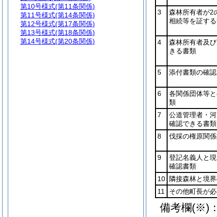
第10号様式
(第11条関係)
3
森林所有者が2
第11号様式
(第14条関係)
相続等を証する
第12号様式
(第17条関係)
第13号様式
(第18条関係)
第14号様式
(第20条関係)
4
森林所有者及び
きる書類
5
添付書類の確認
6
各関係団体等と
類
7
公道管理者・河
確認できる書類
8
伐採の権原関係
9
登記名義人と現
確認書類
10
隣接森林と境界
11
その他町長が必
備考欄
(※)