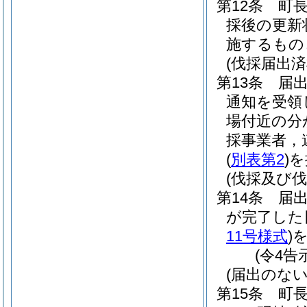
第12条
町
採後の更新
施するもの
(伐採届出済
第13条
届
通知を受領
場付近の分
採事業者，
(
別表第2
)
を
(伐採及び
第14条
届
が完了した
11号様式
)
(令4告
(届出のな
第15条
町