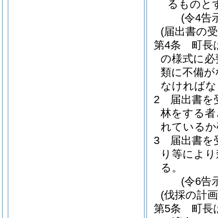
るものと
(令4告
(届出書の受
第4条
町長
の様式に必
類に不備が
なければな
2
届出書を
林をする者
れているか
3
届出書を
り等により
る。
(令6告
(伐採の計
第5条
町長