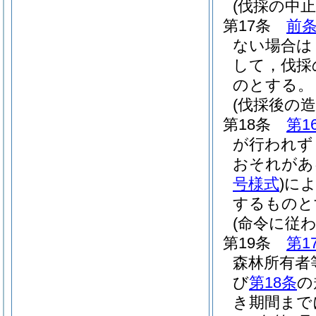
(伐採の中止
第17条
前
ない場合は
して，伐採
のとする。
(伐採後の造
第18条
第1
が行われず
おそれがあ
号様式
)
によ
するものと
(命令に従
第19条
第1
森林所有者
び
第18条
の
き期間まで