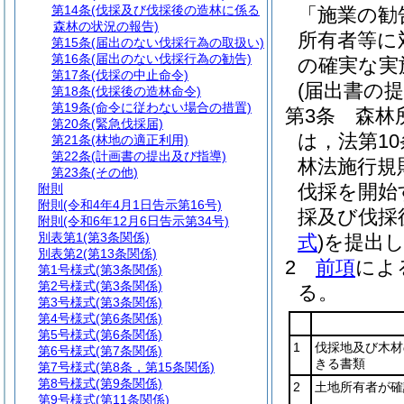
第14条
(伐採及び伐採後の造林に係る
「施業の勧
森林の状況の報告)
所有者等に
第15条
(届出のない伐採行為の取扱い)
第16条
(届出のない伐採行為の勧告)
の確実な実
第17条
(伐採の中止命令)
(届出書の提
第18条
(伐採後の造林命令)
第19条
(命令に従わない場合の措置)
第3条
森林
第20条
(緊急伐採届)
は，法第1
第21条
(林地の適正利用)
第22条
(計画書の提出及び指導)
林法施行規
第23条
(その他)
伐採を開始
附則
附則
(令和4年4月1日告示第16号)
採及び伐採
附則
(令和6年12月6日告示第34号)
別表第1
(第3条関係)
式
)
を提出
別表第2
(第13条関係)
2
前項
によ
第1号様式
(第3条関係)
第2号様式
(第3条関係)
る。
第3号様式
(第3条関係)
第4号様式
(第6条関係)
第5号様式
(第6条関係)
1
伐採地及び木材
第6号様式
(第7条関係)
きる書類
第7号様式
(第8条，第15条関係)
第8号様式
(第9条関係)
2
土地所有者が確
第9号様式
(第11条関係)