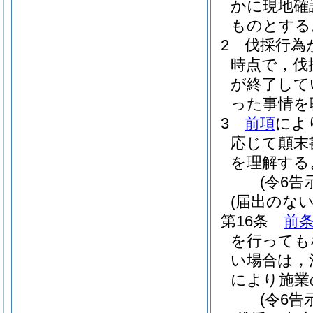
かに現地確
ものとする
2
伐採行為
時点で，伐
が終了して
った事情を
3
前項
によ
応じて顛末
を理解する
(令6告
(届出のな
第16条
前
を行っても
い場合は，
により施業
(令6告