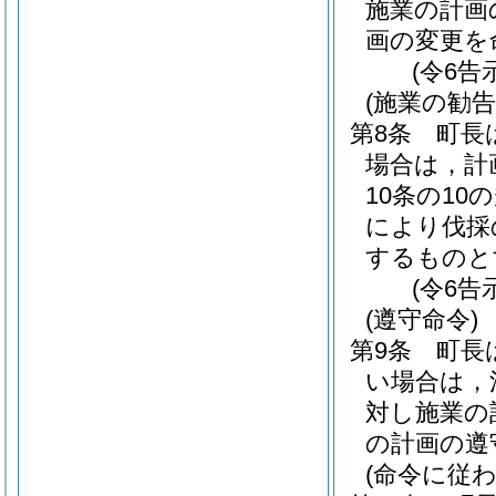
施業の計画
画の変更を
(令6告
(施業の勧告
第8条
町長
場合は，計
10条の1
により伐採
するものと
(令6告
(遵守命令)
第9条
町長
い場合は，
対し施業の
の計画の遵
(命令に従