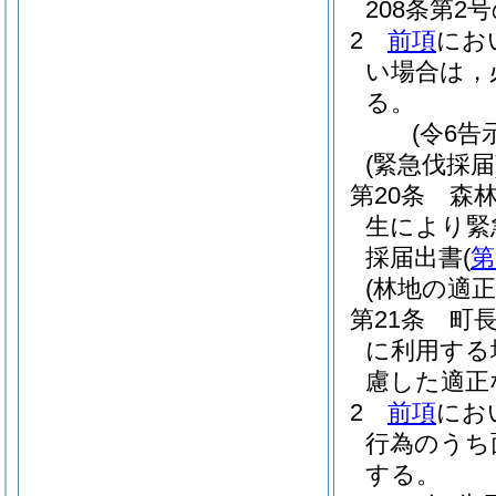
208条第
2
前項
にお
い場合は，
る。
(令6告
(緊急伐採届
第20条
森
生により緊
採届出書
(
第
(林地の適正
第21条
町
に利用する
慮した適正
2
前項
にお
行為のうち
する。