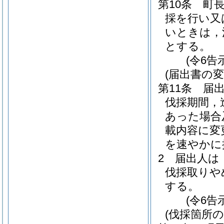
第10条
町
採を行い又
いときは，
とする。
(令6告
(届出書の変
第11条
届
伐採期間，
あった場合
載内容に変
を速やかに
2
届出人は
伐採取りや
する。
(令6告
(伐採箇所の