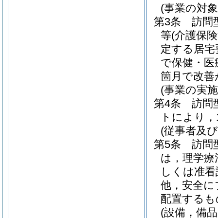
(事業の対象
第3条
訪問
等
(介護保
定する居宅
で保健・医
箇月で改善
(事業の実施
第4条
訪問
トにより，
(従事者及び
第5条
訪問
は，理学療
しくは准看
他，安全に
配置するも
(設備，備品