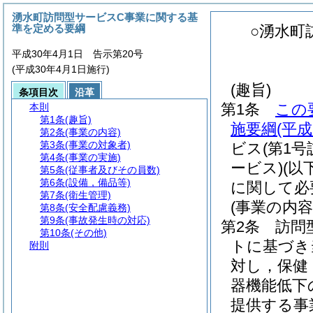
湧水町訪問型サービスC事業に関する基
準を定める要綱
○湧水町
平成30年4月1日 告示第20号
(平成30年4月1日施行)
(趣旨)
条項目次
沿革
第1条
この
本則
第1条
(趣旨)
施要綱
(平
第2条
(事業の内容)
第3条
(事業の対象者)
ビス
(第1号
第4条
(事業の実施)
ービス)
(以
第5条
(従事者及びその員数)
第6条
(設備，備品等)
に関して必
第7条
(衛生管理)
(事業の内容
第8条
(安全配慮義務)
第9条
(事故発生時の対応)
第2条
訪問
第10条
(その他)
トに基づき
附則
対し，保健
器機能低下
提供する事