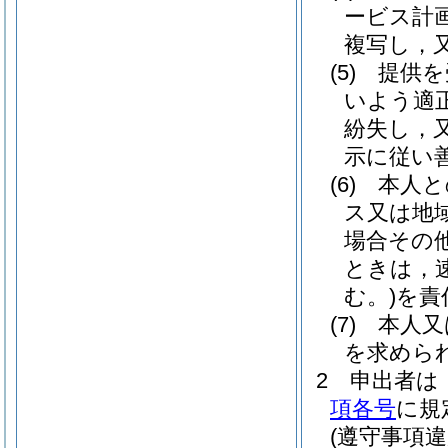
ービス計
複写し，
(5)
提供を
いよう適
紛失し，
示に従い
(6)
本人と
ス又は地
場合その
ときは，
む。)
を責
(7)
本人又
を求めら
2
申出者は
項各号
に規
(遵守事項