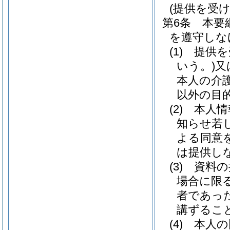
(提供を受
第6条
本要
を遵守しな
(1)
提供を
いう。)
又
本人の介
以外の目
(2)
本人情
知らせ若
よる同意
は提供し
(3)
資料の
場合に限る
者であっ
講ずるこ
(4)
本人の