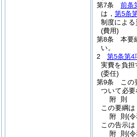
第7条
前条
は，
第5条
制度による
(費用)
第8条
本要
い。
2
第5条第4
実費を負担
(委任)
第9条
この
ついて必要
附
則
この要綱は
附
則
(
この告示は
附
則
(