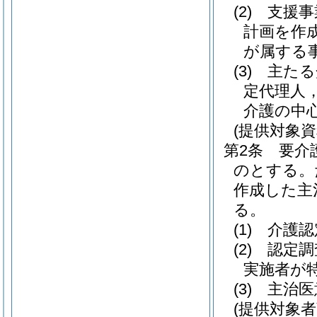
(2)
支援事
計画を作
が属する
(3)
主たる
定代理人
介護の中
(提供対象資
第2条
要介
のとする。
作成した主
る。
(1)
介護認
(2)
認定調
実施者が
(3)
主治医
(提供対象者