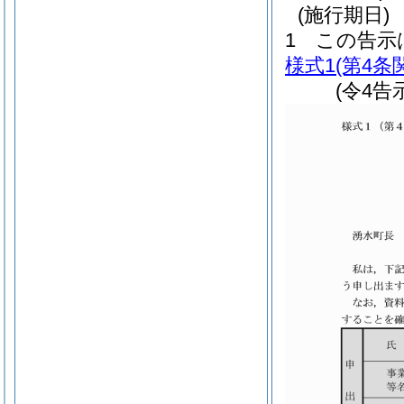
(施行期日)
1
この告示
様式1
(第4条
(令4告