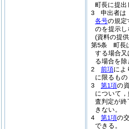
町長に提出
3
申出者は
各号
の規定
のを提示し
(資料の提供
第5条
町長
する場合又
る場合を除
2
前項
によ
に限るもの
3
第1項
の
について，
査判定が終
きない。
4
第1項
の
できる。