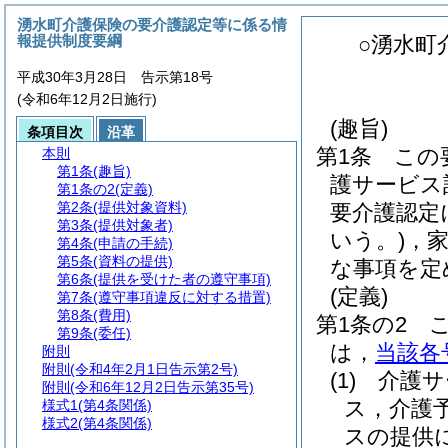
湧水町介護保険の要介護認定等に係る情
報提供制度要綱
○湧水町
平成30年3月28日 告示第18号
(令和6年12月2日施行)
(趣旨)
条項目次
沿革
第1条
この
本則
第1条
(趣旨)
護サービス
第1条の2
(定義)
第2条
(提供対象資料)
要介護認定
第3条
(提供対象者)
いう。)
，
第4条
(申請の手続)
第5条
(資料の提供)
な事項を定
第6条
(提供を受けた者の遵守事項)
(定義)
第7条
(遵守事項違反に対する措置)
第8条
(費用)
第1条の2
第9条
(委任)
は，
当該各
附則
附則
(令和4年2月1日告示第2号)
(1)
介護サ
附則
(令和6年12月2日告示第35号)
ス，介護
様式1
(第4条関係)
様式2
(第4条関係)
スの提供