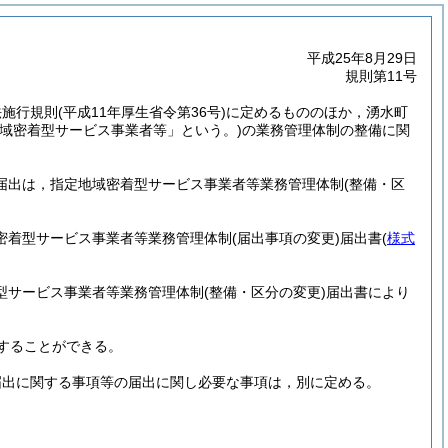
平成25年8月29日
規則第11号
法施行規則
(平成11年厚生省令第36号)
に定めるもののほか，湧水町
地域密着型サービス事業者等」という。)
の業務管理体制の整備に関
の届出は，指定地域密着型サービス事業者等業務管理体制
(整備・区
域密着型サービス事業者等業務管理体制
(届出事項の変更)
届出書
(
様式
着型サービス事業者等業務管理体制
(整備・区分の変更)
届出書により
することができる。
届出に関する事項等の届出に関し必要な事項は，別に定める。