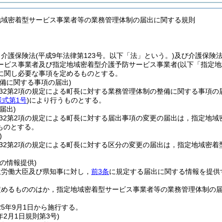
地域密着型サービス事業者等の業務管理体制の届出に関する規則
，介護保険法
(平成9年法律第123号。以下「法」という。)
及び介護保険
ービス事業者及び指定地域密着型介護予防サービス事業者
(以下「指定
に関し必要な事項を定めるものとする。
備に関する事項の届出)
の32第2項の規定による町長に対する業務管理体制の整備に関する事項
様式第1号
)
により行うものとする。
届出)
の32第2項の規定による町長に対する届出事項の変更の届出は，指定地
ものとする。
)
の32第2項の規定による町長に対する区分の変更の届出は，指定地域密
の情報提供)
生労働大臣及び県知事に対し，
前3条
に規定する届出に関する情報を提供
定めるもののはか，指定地域密着型サービス事業者等の業務管理体制の
5年9月1日から施行する。
年2月1日
規則第3号)