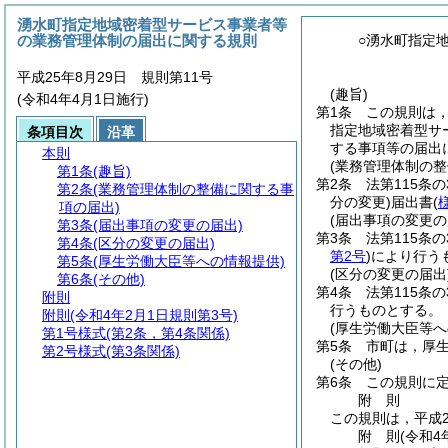
湧水町指定地域密着型サービス事業者等
の業務管理体制の届出に関する規則
○湧水町指定
平成25年8月29日 規則第11号
(趣旨)
(令和4年4月1日施行)
第1条
この規則は
指定地域密着型サ
条項目次
沿革
する事項等の届出
本則
(業務管理体制の整
第1条
(趣旨)
第2条
法第115条
第2条
(業務管理体制の整備に関する事
分の変更)
届出書
(
項の届出)
(届出事項の変更の
第3条
(届出事項の変更の届出)
第3条
法第115条
第4条
(区分の変更の届出)
第2号
)
により行う
第5条
(厚生労働大臣等への情報提供)
(区分の変更の届出
第6条
(その他)
第4条
法第115条
附則
行うものとする。
附則
(令和4年2月1日規則第3号)
(厚生労働大臣等へ
第1号様式
(第2条，第4条関係)
第5条
市町は，厚
第2号様式
(第3条関係)
(その他)
第6条
この規則に
附
則
この規則は，平成2
附
則
(令和4