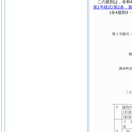
この規則は，令和
第1号様式
(第2条，第
(令4規則3