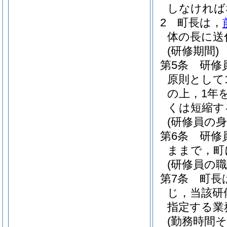
しなければ
2
町長は，
体の長に送
(研修期間)
第5条
研修
原則として
の上，1年
くは短縮す
(研修員の身
第6条
研修
ままで，町
(研修員の職
第7条
町長
じ，当該研
指定する業
(勤務時間