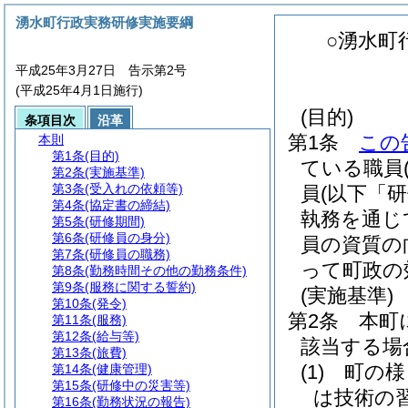
湧水町行政実務研修実施要綱
○湧水町
平成25年3月27日 告示第2号
(平成25年4月1日施行)
(目的)
条項目次
沿革
第1条
この
本則
第1条
(目的)
ている職員
第2条
(実施基準)
第3条
(受入れの依頼等)
員
(以下「
第4条
(協定書の締結)
執務を通じ
第5条
(研修期間)
第6条
(研修員の身分)
員の資質の
第7条
(研修員の職務)
って町政の
第8条
(勤務時間その他の勤務条件)
第9条
(服務に関する誓約)
(実施基準)
第10条
(発令)
第2条
本町
第11条
(服務)
第12条
(給与等)
該当する場
第13条
(旅費)
(1)
町の様
第14条
(健康管理)
第15条
(研修中の災害等)
は技術の
第16条
(勤務状況の報告)