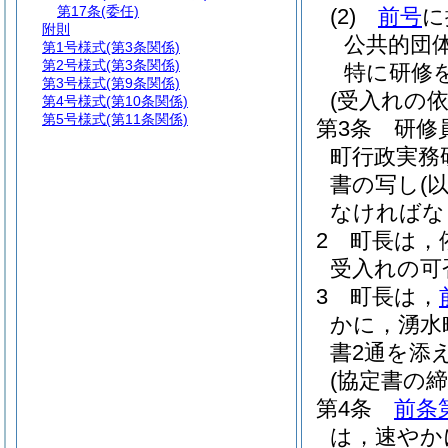
第17条
(委任)
(2)
前号
に
附則
公共的団
第1号様式
(第3条関係)
第2号様式
(第3条関係)
特に研修
第3号様式
(第9条関係)
(受入れの依
第4号様式
(第10条関係)
第5号様式
(第11条関係)
第3条
研修
町行政実務
書の写し
(
なければな
2
町長は，
受入れの可
3
町長は，
かに，湧水
書2通を添
(協定書の締
第4条
前条
は，速やか