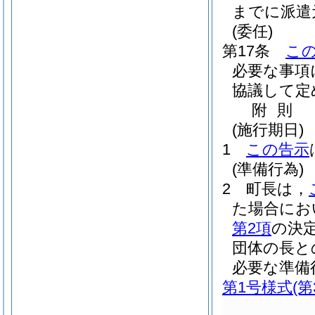
までに派遣
(委任)
第17条
こ
必要な事項
協議して定
附
則
(施行期日)
1
この告示
(準備行為)
2
町長は，
た場合にお
第2項
の決
団体の長と
必要な準備
第1号様式
(