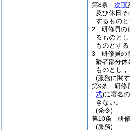
第8条
次項
及び休日そ
するものと
2
研修員の
るものとし
ものとする
3
研修員の
齢者部分休
ものとし，
(服務に関す
第9条
研修
式
)
に署名
きない。
(発令)
第10条
研
(服務)