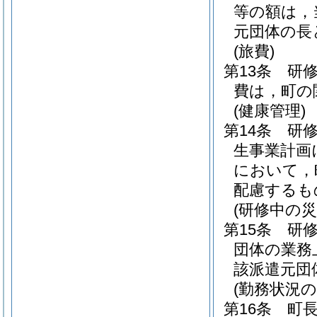
等の額は，
元団体の長
(旅費)
第13条
研
費は，町の
(健康管理)
第14条
研
生事業計画
において，
配慮するも
(研修中の災
第15条
研
団体の業務
該派遣元団
(勤務状況の
第16条
町