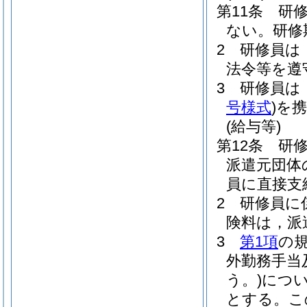
第11条
研
ない。
研修
2
研修員は
法令等を遵
3
研修員は
号様式
)
を
(給与等)
第12条
研
派遣元団体
員に直接支
2
研修員に
険料は，派
3
第1項
の
外勤務手当
う。)
につ
とする。
こ