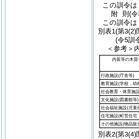
この訓令は
附
則
(
この訓令は
別表1
(第3(2
(令5訓
＜参考＞
内装等の木質
行政施設
(庁舎等)
教育施設
(学校，幼
社会教育・体育施
文化施設
(図書館等)
社会福祉施設
(児童
住宅施設
(町営住宅
その他施設
(物品販
別表2
(第3(4