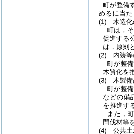
町が整備
めるに当た
(1)
木造化
町は，そ
促進する
は，原則
(2)
内装等
町が整備
木質化を
(3)
木製備
町が整備
などの備
を推進す
また，町
間伐材等
(4)
公共土