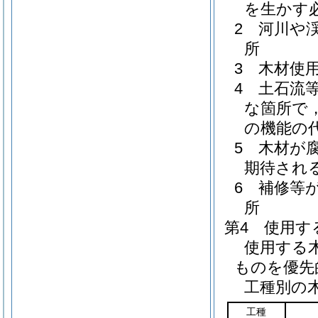
を生かす
2 河川や
所
3 木材使
4 土石流
な箇所で
の機能の
5 木材が
期待され
6 補修等
所
第4 使用す
使用する
ものを優先
工種別の
工種