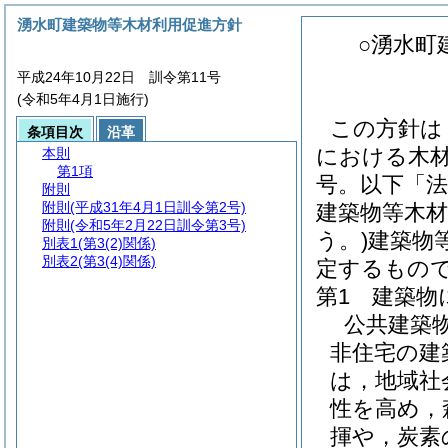
湧水町建築物等木材利用促進方針
○湧水町
平成24年10月22日 訓令第11号
(令和5年4月1日施行)
この方針は
条項目次
沿革
における木材
本則
第1項
号。以下「法
附則
附則
(平成31年4月1日訓令第2号)
建築物等木材
附則
(令和5年2月22日訓令第3号)
う。)建築物
別表1
(第3(2)関係)
別表2
(第3(4)関係)
定するもの
第1 建築物
公共建築
非住宅の建
は，地域社
性を高め，
揮や，炭素