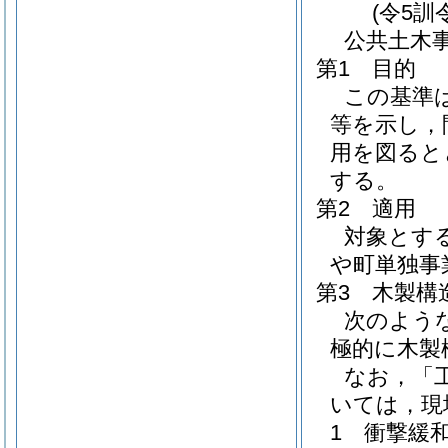
(令5訓
公共土木
第1 目的
この基準
等を示し，
用を図ると
する。
第2 適用
対象とす
や町単独事
第3 木製構
次のよう
極的に木製
なお，「
いては，現
1 衝撃緩