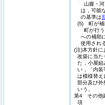
山腹・河
は，可能
の基準は
(5)
町が補
町が行う
への補助
使用され
(注)
本方針に
改築に当た
た，小屋組
い，「内装
は模様替え
部分及び外
いう。
第4 その他
項