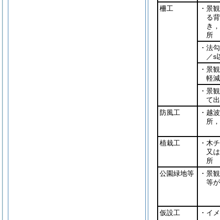
柵工
・景観
る背
き，
所
・法勾
／s
・景観
軽減
・景観
て出
防風工
・越波
所，
植栽工
・木チ
又は
所
公園緑地等
・景観
等が
仮設工
・イメ