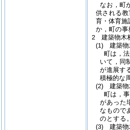
なお，町
供される教
育・体育施
か，町の事
2 建築物木
(1)
建築物
町は，法
いて，同
が進展す
積極的な
(2)
建築物
町は，事
があった
なもので
のとする
(3)
建築物