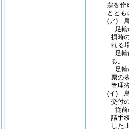
票を作
ととも
(ア)
鳥
足輪
損時
れる
足輪
る。
足輪
票の
管理
(イ)
鳥
交付
従前
請手
した