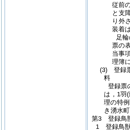
従前
と支
り外
装着
足輪
票の
当事
理簿
(3)
登録票
料
登録票
は，1羽
理の特例
き湧水町
第3 登録鳥
1 登録鳥