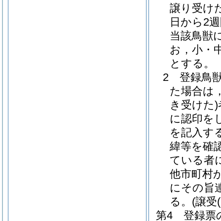
譲り受け
日から2
当該鳥獣
お，小・
とする。
2 登録鳥
た場合は
き受けた)
に認印を
を記入す
緯等を確
ている者
他市町村
にその旨
る。
(譲受
第4 登録票