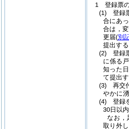
1 登録票
(1)
登録票
合にあっ
合は，変
更届
(
別記
提出す
(2)
登録票
に係る戸
知った日
て提出
(3)
再交付
やかに
(4)
登録を
30日以
なお，
取り外