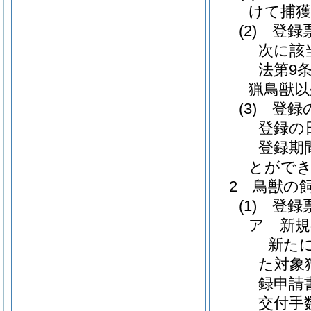
けて捕獲
(2)
登録票
次に該
法第9
猟鳥獣以
(3)
登録の
登録の
登録期
とがで
2 鳥獣の
(1)
登録票
ア 新規
新た
た対象
録申請
交付手