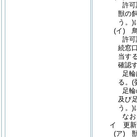
許可
獣の
う。)
(イ)
鳥
許可
続窓
当す
確認す
足輪
る。
足輪
及び
う。)
なお
イ 更新
(ア)
獣