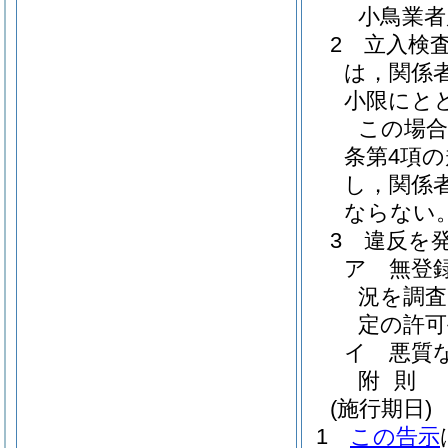
小鳥業者
2 立入検
は，関係
小限にと
この場合
条第4項
し，関係
ならない
3 違反を
ア 無登
況を調査
定の許
イ 悪質
附
則
(施行期日)
1
この告示