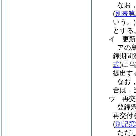
なお
(
別表第
いう。)
とする
イ 更新
アの
録期間
式
)
に当
提出す
なお
合は，
ウ 再交
登録
再交付
(
別記第
ただ