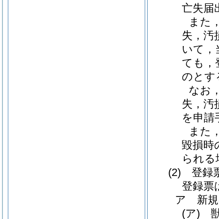
亡失届
また
失，汚
いて，
ても，
のとす
なお
失，汚
を申請
また
毀損時
られる
(2)
登録
登録票
ア 新規
(ア)
獣