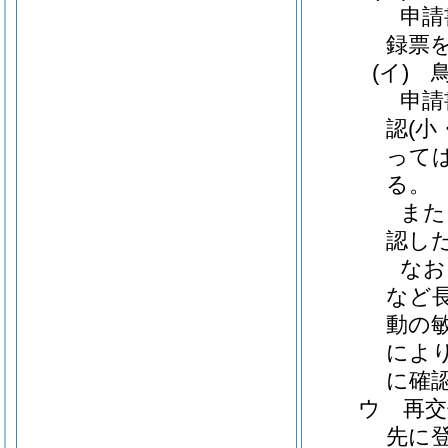
申請
録票
(イ)
鳥
申請
認
(
って
る。
また
認し
なお
など
動の
によ
に確
ウ 再交
先に