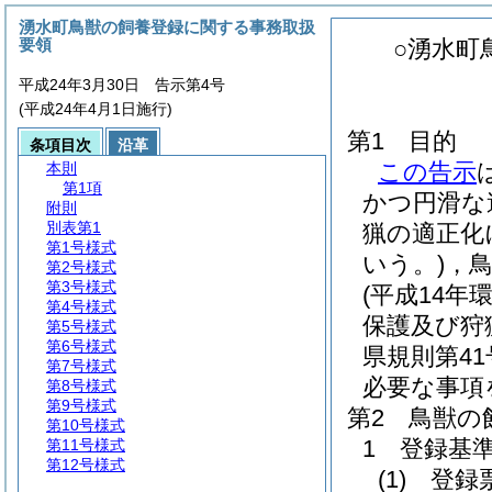
湧水町鳥獣の飼養登録に関する事務取扱
要領
○湧水町
平成24年3月30日 告示第4号
(平成24年4月1日施行)
第1 目的
条項目次
沿革
この告示
本則
第1項
かつ円滑な
附則
別表第1
猟の適正化
第1号様式
いう。)
，
第2号様式
第3号様式
(平成14年
第4号様式
保護及び狩
第5号様式
第6号様式
県規則第4
第7号様式
必要な事項
第8号様式
第9号様式
第2 鳥獣の
第10号様式
1 登録基
第11号様式
第12号様式
(1)
登録票