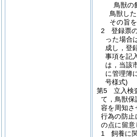
鳥獣の
鳥獣した
その旨
2 登録票
った場合
成し，登
事項を記
は，当該
に管理簿
号様式)
第5 立入検
て，鳥獣保
容を周知さ
行為の防止
の点に留意
1 飼養に