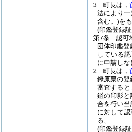
3
町長は，
法により一
含む。)
を
(印鑑登録証
第7条
認可
団体印鑑登
している認
に申請しな
2
町長は，
録原票の登
審査すると
鑑の印影と
合を行い当
に対して認
る。
(印鑑登録証