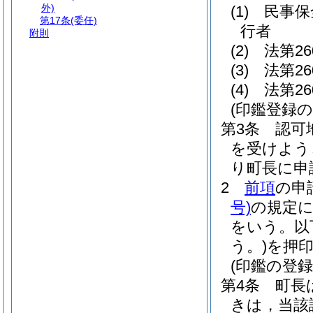
外)
(1)
民事保
第17条
(委任)
行者
附則
(2)
法第2
(3)
法第2
(4)
法第2
(印鑑登録の
第3条
認可
を受けよう
り町長に申
2
前項
の申
号)
の規定
をいう。以
う。)
を押
(印鑑の登録
第4条
町長
きは，当該