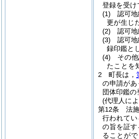
登録を受け
(1)
認可地
更が生じ
(2)
認可地
(3)
認可地
録印鑑と
(4)
その他
たことを
2
町長は，
の申請があ
団体印鑑の
(代理人によ
第12条
法
行われてい
の旨を証す
ることがで