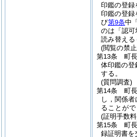
印鑑の登録
印鑑の登録
び
第9条
中
のは「認可
読み替える
(閲覧の禁止
第13条
町
体印鑑の登
する。
(質問調査)
第14条
町
し，関係者
ることがで
(証明手数料
第15条
町
録証明書を