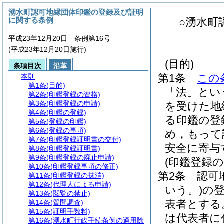
湧水町認可地縁団体印鑑の登録及び証明
に関する条例
○湧水町
平成23年12月20日 条例第16号
(平成23年12月20日施行)
(目的)
条項目次
沿革
第1条
この
本則
第1条
(目的)
「法」とい
第2条
(印鑑登録の資格)
第3条
(印鑑登録の申請)
を受けた地
第4条
(印鑑の登録)
る印鑑の登
第5条
(登録の印鑑)
第6条
(登録の事項)
め，もって
第7条
(印鑑登録証明書の交付)
安全に寄与
第8条
(印鑑登録証明書)
第9条
(印鑑登録の廃止申請)
(印鑑登録の
第10条
(印鑑登録事項の修正)
第2条
認可
第11条
(印鑑登録の抹消)
第12条
(代理人による申請)
いう。)
の
第13条
(閲覧の禁止)
表者とする
第14条
(質問調査)
第15条
(証明手数料)
は代表者に
第16条
(湧水町行政手続条例の適用除