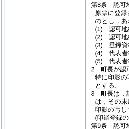
第8条
認可
原票に登録
のとし，あ
(1)
認可地
(2)
認可地
(3)
登録資
(4)
代表者
(5)
代表者
2
町長が認
特に印影の
とする。
3
町長は，
は，その末
印影の写し
(印鑑登録の
第9条
認可