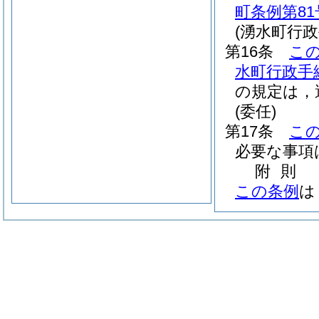
町条例第81
(湧水町行
第16条
こ
水町行政手
の規定は，
(委任)
第17条
こ
必要な事項
附
則
この条例
は