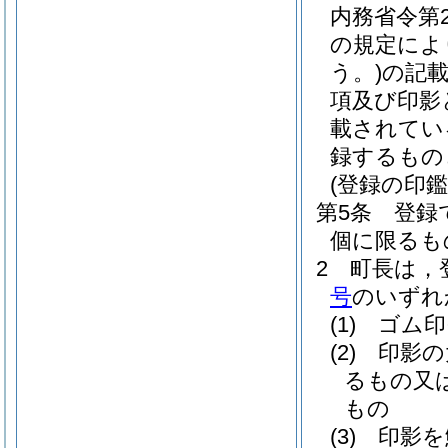
内務省令第
の規定によ
う。)
の記
項及び印影
載されてい
録するもの
(登録の印鑑
第5条
登録
個に限るも
2
町長は，
号
のいずれ
(1)
ゴム印
(2)
印影の
るもの又
もの
(3)
印影を