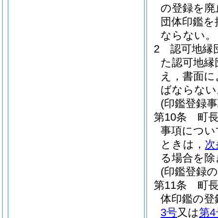
の登録を廃
団体印鑑を
ならない。
2
認可地縁
た認可地縁
え，書面に
ばならない
(印鑑登録事
第10条
町
事項につい
ときは，
次
る場合を除
(印鑑登録の
第11条
町
体印鑑の登
3号
又は
第4