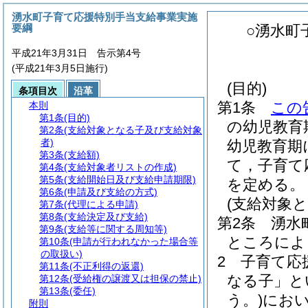
湧水町子育て応援特別手当支給事業実施
要綱
○湧水町
平成21年3月31日 告示第4号
(平成21年3月5日施行)
(目的)
条項目次
沿革
第1条
この
本則
第1条
(目的)
の幼児教育
第2条
(支給対象となる子及び支給対象
者)
幼児教育期
第3条
(支給額)
て，子育て
第4条
(支給対象者リストの作成)
第5条
(支給開始日及び支給申請期限)
を定める。
第6条
(申請及び支給の方式)
(支給対象
第7条
(代理による申請)
第8条
(支給決定及び支給)
第2条
湧水
第9条
(支給等に関する周知等)
ところによ
第10条
(申請が行われなかった場合等
の取扱い)
2
子育て応
第11条
(不正利得の返還)
なる子」と
第12条
(受給権の譲渡又は担保の禁止)
第13条
(委任)
う。)
にお
附則