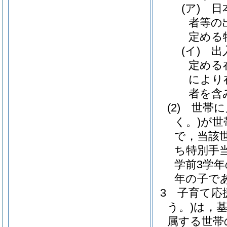
(ア)
日
者等の
定める
(イ)
出
定める
により
者を含
(2)
世帯に
く。)
が世
で，当該
ち特別手
学前3学
年の子で
3
子育て応
う。)
は，
属する世帯