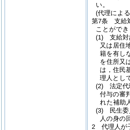
い。
(代理による
第7条
支給
ことができ
(1)
支給対
又は居住
籍を有し
を住所又
は，住民
理人とし
(2)
法定代
付与の審
れた補助人
(3)
民生委
人の身の
2
代理人が