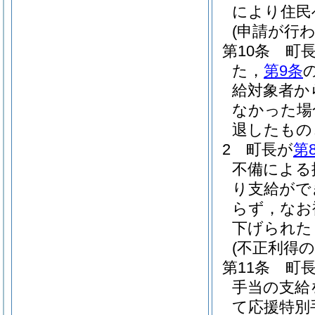
により住民
(申請が行
第10条
町
た，
第9条
給対象者か
なかった場
退したもの
2
町長が
第
不備による
り支給がで
らず，なお
下げられた
(不正利得の
第11条
町
手当の支給
て応援特別