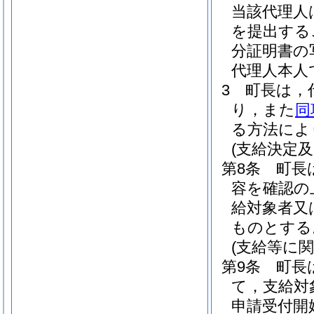
当該代理人
を提出する
分証明書の
代理人本人
3
町長は，
り，また
同
る方法によ
(支給決定及
第8条
町長
容を確認の
給対象者又
ものとする
(支給等に
第9条
町長
て，支給対
申請受付開