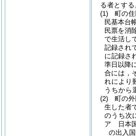
る者とする
(1)
町の住
民基本台
民票を消
で生活し
記録され
に記録さ
準日以降
合には，
れにより
うちから
(2)
町の外
生した者
のうち次
ア
日本
の出入国