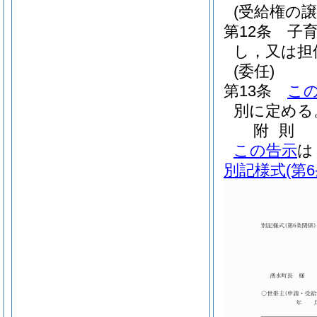
(受給権の
第12条
子
し，又は担
(委任)
第13条
こ
別に定める
附
則
この告示
は
別記様式
(第