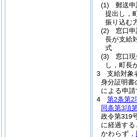
(1)
郵送申
提出し，
振り込む
(2)
窓口申
長が支給
式
(3)
窓口現
し，町長
3
支給対象
身分証明書
による申請
4
第2条第2
同条第3項第
政令第319号
に経過する
かわらず，