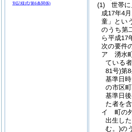
別記様式
(第6条関係)
(1)
世帯に
成17年4
童」という
のうち第
ら平成17
次の要件
ア
湧水
ている
81号)
第
基準日時
の市区町
基準日後
た者を含
イ
町の
出生した
む。)
の