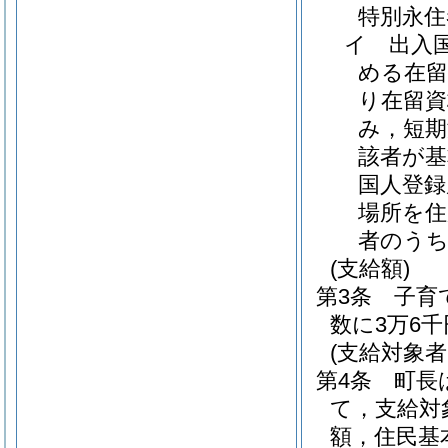
特別永住
イ
出入
める在留
り在留
み，短期
該者が基
国人登録
場所を
者のう
(支給額)
第3条
子育
数に3万6
(支給対象
第4条
町長
て，支給対
額，住民基