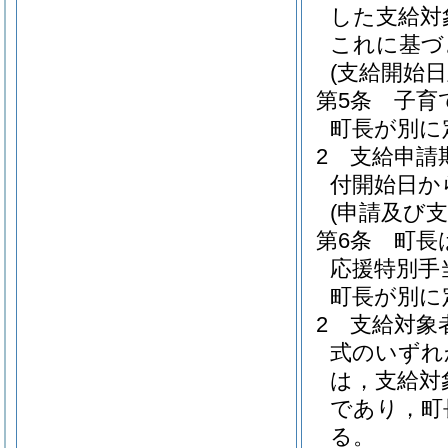
した支給対
これに基づ
(支給開始
第5条
子育
町長が別に
2
支給申請
付開始日か
(申請及び支
第6条
町長
応援特別手
町長が別に
2
支給対象
式のいずれ
は，支給対
であり，町
る。