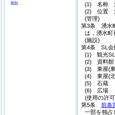
附則
(1)
名称 
(2)
位置 
(管理)
第3条
湧水
は，湧水町
(施設)
第4条
SL
(1)
観光S
(2)
資料館
(3)
東屋
(
(4)
東屋
(
(5)
石蔵
(6)
広場
(使用の許可
第5条
前条
一部を独占