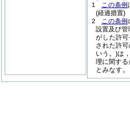
1
この条例
(経過措置)
2
この条例
設置及び管
がした許可
された許可
いう。)
は，
理に関する
とみなす。