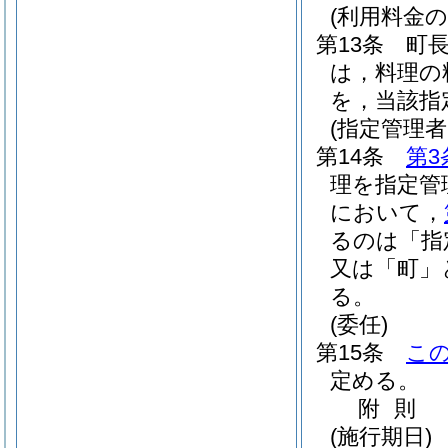
(利用料金の
第13条
町
は，料理の
を，当該指
(指定管理
第14条
第3
理を指定管
において，
るのは「指
又は「町」
る。
(委任)
第15条
こ
定める。
附
則
(施行期日)