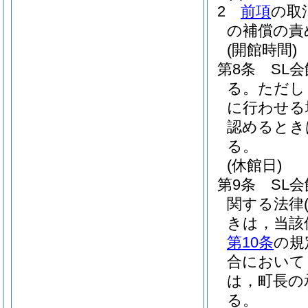
2
前項
の取
の補償の責
(開館時間)
第8条
SL
る。
ただし
に行わせる
認めるとき
る。
(休館日)
第9条
SL
関する法律
きは，当該
第10条
の規
合において
は，町長の
る。