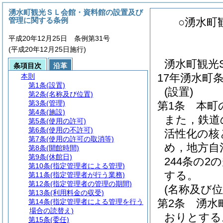
湧水町観光ＳＬ会館・資料館の設置及び
管理に関する条例
○湧水町
平成20年12月25日 条例第31号
(平成20年12月25日施行)
湧水町観光
条項目次
沿革
17年湧水町
本則
第1条
(設置)
(設置)
第2条
(名称及び位置)
第3条
(管理)
第1条
本町
第4条
(施設)
また，鉄道
第5条
(使用の許可)
第6条
(使用の不許可)
活性化の核
第7条
(使用の許可の取消等)
め，地方自
第8条
(開館時間)
第9条
(休館日)
244条の
第10条
(指定管理者による管理)
する。
第11条
(指定管理者が行う業務)
第12条
(指定管理者の管理の期間)
(名称及び位
第13条
(利用料金の収受)
第2条
湧水
第14条
(指定管理者による管理を行う
場合の読替え)
おりとする
第15条
(委任)