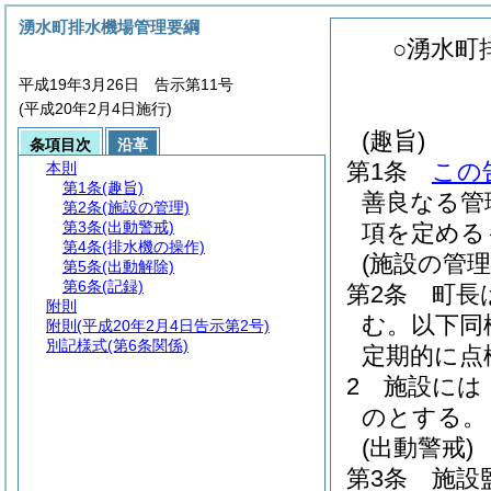
湧水町排水機場管理要綱
○湧水町
平成19年3月26日 告示第11号
(平成20年2月4日施行)
(趣旨)
条項目次
沿革
第1条
この
本則
第1条
(趣旨)
善良なる管
第2条
(施設の管理)
第3条
(出動警戒)
項を定める
第4条
(排水機の操作)
(施設の管理
第5条
(出動解除)
第6条
(記録)
第2条
町長
附則
む。以下同
附則
(平成20年2月4日告示第2号)
別記様式
(第6条関係)
定期的に点
2
施設には
のとする。
(出動警戒)
第3条
施設