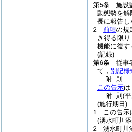
第5条
施設
動態勢を解
長に報告し
2
前項
の規
き得る限り
機能に復す
(記録)
第6条
従事
て，
別記様
附
則
この告示
は
附
則
(
(施行期日)
1
この告示
(湧水町川
2
湧水町川