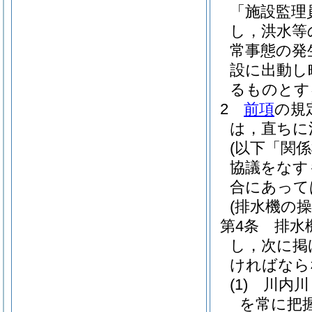
「施設監理
し，洪水等
常事態の発
設に出動し
るものとす
2
前項
の規
は，直ちに
(以下「関
協議をなす
合にあって
(排水機の操
第4条
排水
し，次に掲
ければなら
(1)
川内川
を常に把