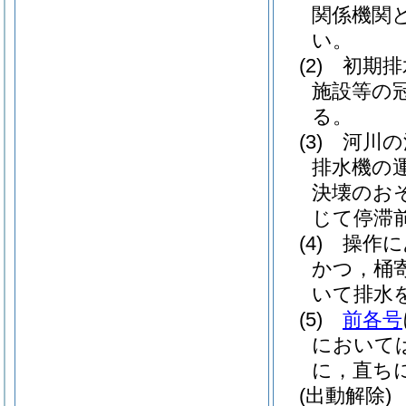
関係機関
い。
(2)
初期排
施設等の
る。
(3)
河川の
排水機の
決壊のお
じて停滞
(4)
操作に
かつ，桶
いて排水
(5)
前各号
において
に，直ち
(出動解除)