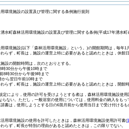
活用環境施設の設置及び管理に関する条例施行規則
，湧水町森林活用環境施設の設置及び管理に関する条例
(平成17年湧水
活用環境施設
(以下「森林活用環境施設」という。)
の開館期間は，毎年1月
かわらず，町長は，施設の運営上特に必要があると認めたときは，休館
境施設の開館時間は，次のとおりとする。
8時30分から午後10時まで
前8時30分から午後9時まで
時から翌日午前10時まで
かわらず，町長は，施設の運営上特に必要があると認めたときは，開館
の規定により，使用の許可を受けようとする者は，森林活用環境施設使用
ならない。
ただし，一般浴室の使用については，使用料金の納入をもっ
申請書は，使用しようとする日の6箇月前から使用当日まで受け付けるも
林活用環境施設の使用を許可したときは，森林活用環境施設使用許可書
(
かわらず，町長が特別の理由があると認めたときは，この限りでない。