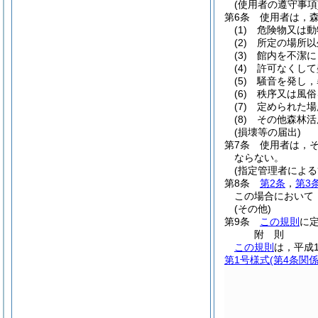
(使用者の遵守事項
第6条
使用者は，
(1)
危険物又は動
(2)
所定の場所以
(3)
館内を不潔に
(4)
許可なくして
(5)
騒音を発し，
(6)
秩序又は風俗
(7)
定められた場
(8)
その他森林活
(損壊等の届出)
第7条
使用者は，
ならない。
(指定管理者によ
第8条
第2条
，
第3
この場合において
(その他)
第9条
この規則
に
附
則
この規則
は，平成
第1号様式
(第4条関係