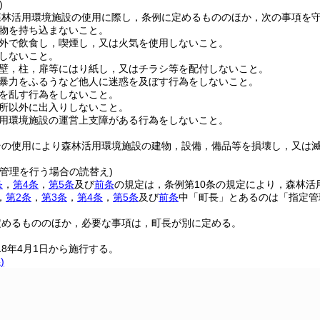
)
森林活用環境施設の使用に際し，条例に定めるもののほか，次の事項を
物を持ち込まないこと。
外で飲食し，喫煙し，又は火気を使用しないこと。
しないこと。
壁，柱，扉等にはり紙し，又はチラシ等を配付しないこと。
暴力をふるうなど他人に迷惑を及ぼす行為をしないこと。
を乱す行為をしないこと。
所以外に出入りしないこと。
用環境施設の運営上支障がある行為をしないこと。
その使用により森林活用環境施設の建物，設備，備品等を損壊し，又は
る管理を行う場合の読替え)
条
，
第4条
，
第5条
及び
前条
の規定は，条例第10条の規定により，森林
，
第2条
，
第3条
，
第4条
，
第5条
及び
前条
中「町長」とあるのは「指定管
定めるもののほか，必要な事項は，町長が別に定める。
18年4月1日から施行する。
)