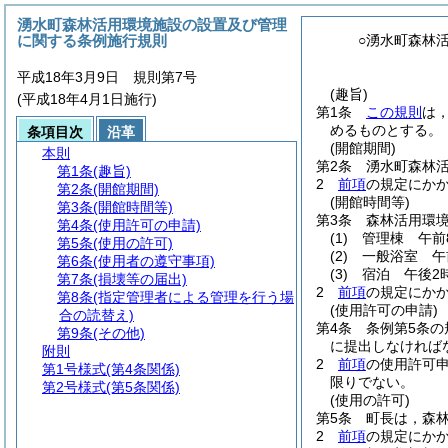
湧水町森林活用環境施設の設置及び管理
に関する条例施行規則
○湧水町森林
平成18年3月9日 規則第7号
(趣旨)
(平成18年4月1日施行)
第1条
この規則
は
めるものとする。
条項目次
沿革
(開館期間)
本則
第2条
湧水町森林
第1条
(趣旨)
2
前項
の規定にか
第2条
(開館期間)
(開館時間等)
第3条
(開館時間等)
第3条
森林活用環
第4条
(使用許可の申請)
(1)
管理棟 午前
第5条
(使用の許可)
(2)
一般浴室 午
第6条
(使用者の遵守事項)
(3)
宿泊 午後2
第7条
(損壊等の届出)
2
前項
の規定にか
第8条
(指定管理者による管理を行う場
(使用許可の申請)
合の読替え)
第4条
条例第5条
第9条
(その他)
に提出しなければ
附則
2
前項
の使用許可
第1号様式
(第4条関係)
限りでない。
第2号様式
(第5条関係)
(使用の許可)
第5条
町長は，森
2
前項
の規定にか