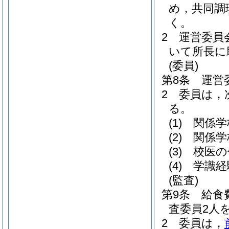
め，共同調
く。
2
運営委員
いて所長に
(委員)
第8条
運営
2
委員は，
る。
(1)
関係学
(2)
関係学
(3)
校医の
(4)
学識経
(監査)
第9条
給食
査委員2人
2
委員は，