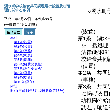
湧水町学校給食共同調理場の設置及び管
理に関する条例
○湧水町
平成17年3月22日 条例第88号
(平成19年4月1日施行)
(設置)
条項目次
沿革
第1条
湧水
本則
第1条
(設置)
を一括処理
第2条
(位置)
第3条
(事務)
法律
(昭和3
第4条
(職員)
校給食共同
第5条
(職務)
第6条
(経費の負担)
(位置)
第7条
(運営委員会)
第2条
共同
第8条
(委員)
第9条
(監査)
(事務)
第10条
(委任)
第3条
共同
附則
附則
(平成19年3月12日条例第16号)
に掲げる目
幼稚園の給
調理，輸送