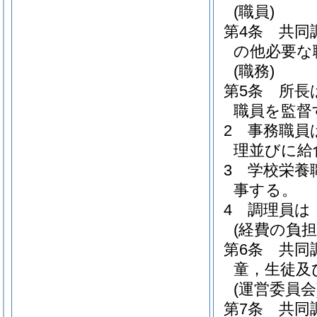
(職員)
第4条
共同
の他必要な
(職務)
第5条
所長
職員を監督
2
事務職員
理並びに給
3
学校栄養
事する。
4
調理員は
(経費の負担
第6条
共同
童，生徒及
(運営委員会
第7条
共同